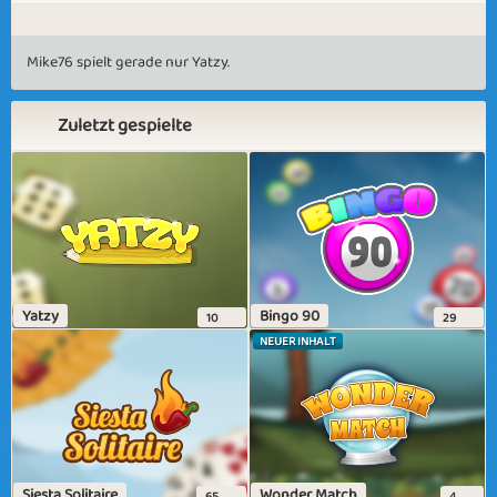
Mike76 spielt gerade nur Yatzy.
Zuletzt gespielte
Yatzy
Bingo 90
10
29
NEUER INHALT
Siesta Solitaire
Wonder Match
65
4