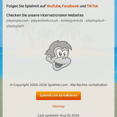
Folgen Sie Spielmit auf
YouTube
,
Facebook
und
TikTok
Checken Sie unsere internationalen Websites
playtopia.com
-
playandwin.co.uk
-
komogvind.dk
-
playtopia.nl
-
playtopia.fr
© Copyright 2000-2026 Spielmit.com - Alle Rechte vorbehalten
Spielmit.com kontaktieren
Sitemap
Last updated: Aug 10, 2026