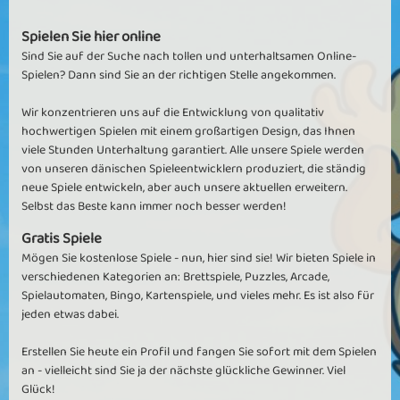
Spielen Sie hier online
Sind Sie auf der Suche nach tollen und unterhaltsamen Online-
Spielen? Dann sind Sie an der richtigen Stelle angekommen.
Wir konzentrieren uns auf die Entwicklung von qualitativ
hochwertigen Spielen mit einem großartigen Design, das Ihnen
viele Stunden Unterhaltung garantiert. Alle unsere Spiele werden
von unseren dänischen Spieleentwicklern produziert, die ständig
neue Spiele entwickeln, aber auch unsere aktuellen erweitern.
Selbst das Beste kann immer noch besser werden!
Gratis Spiele
Mögen Sie kostenlose Spiele - nun, hier sind sie! Wir bieten Spiele in
verschiedenen Kategorien an: Brettspiele, Puzzles, Arcade,
Spielautomaten, Bingo, Kartenspiele, und vieles mehr. Es ist also für
jeden etwas dabei.
Erstellen Sie heute ein Profil und fangen Sie sofort mit dem Spielen
an - vielleicht sind Sie ja der nächste glückliche Gewinner. Viel
Glück!