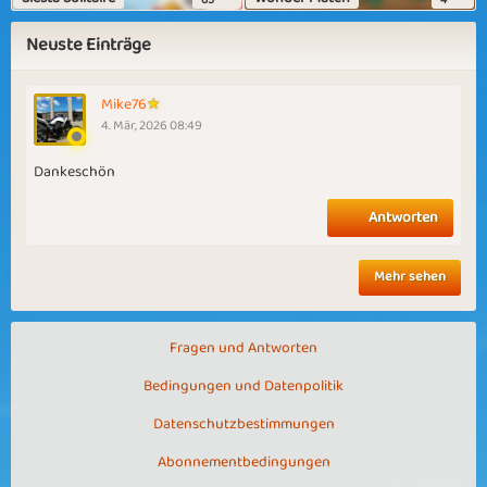
Neuste Einträge
Mike76
4. Mär, 2026 08:49
Dankeschön
Antworten
Mehr sehen
Fragen und Antworten
Bedingungen und Datenpolitik
Datenschutzbestimmungen
Abonnementbedingungen