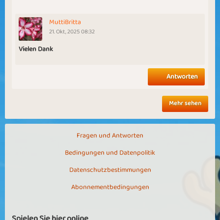
MuttiBritta
21. Okt, 2025 08:32
Vielen Dank
Antworten
Mehr sehen
Fragen und Antworten
Bedingungen und Datenpolitik
Datenschutzbestimmungen
Abonnementbedingungen
Spielen Sie hier online