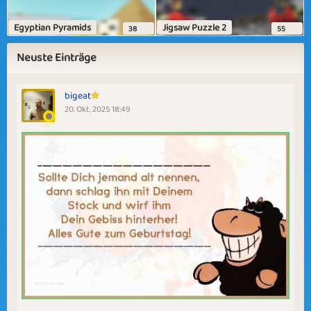
Egyptian Pyramids
Jigsaw Puzzle 2
38
55
Neuste Einträge
bigeat
20. Okt, 2025 18:49