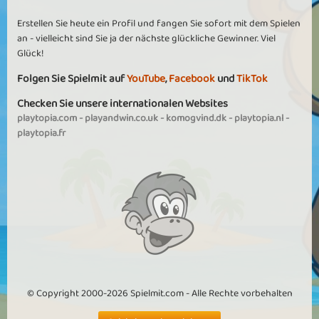
Erstellen Sie heute ein Profil und fangen Sie sofort mit dem Spielen
an - vielleicht sind Sie ja der nächste glückliche Gewinner. Viel
Glück!
Folgen Sie Spielmit auf
YouTube
,
Facebook
und
TikTok
Checken Sie unsere internationalen Websites
playtopia.com
-
playandwin.co.uk
-
komogvind.dk
-
playtopia.nl
-
playtopia.fr
© Copyright 2000-2026 Spielmit.com - Alle Rechte vorbehalten