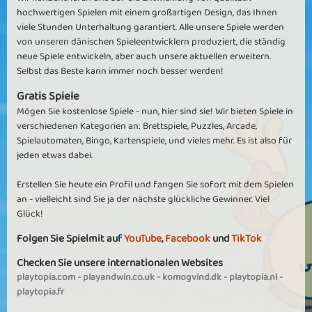
hochwertigen Spielen mit einem großartigen Design, das Ihnen
viele Stunden Unterhaltung garantiert. Alle unsere Spiele werden
von unseren dänischen Spieleentwicklern produziert, die ständig
neue Spiele entwickeln, aber auch unsere aktuellen erweitern.
Selbst das Beste kann immer noch besser werden!
Gratis Spiele
Mögen Sie kostenlose Spiele - nun, hier sind sie! Wir bieten Spiele in
verschiedenen Kategorien an: Brettspiele, Puzzles, Arcade,
Spielautomaten, Bingo, Kartenspiele, und vieles mehr. Es ist also für
jeden etwas dabei.
Erstellen Sie heute ein Profil und fangen Sie sofort mit dem Spielen
an - vielleicht sind Sie ja der nächste glückliche Gewinner. Viel
Glück!
Folgen Sie Spielmit auf
YouTube
,
Facebook
und
TikTok
Checken Sie unsere internationalen Websites
playtopia.com
-
playandwin.co.uk
-
komogvind.dk
-
playtopia.nl
-
playtopia.fr