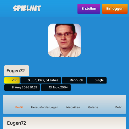
Spielmit
Erstellen
Einloggen
Eugen72
VIP
9. Jun, 1972, 54 Jahre
Männlich
Single
8. Aug, 2026 01:53
13. Nov, 2004
Profil
Herausforderungen
Medaillen
Galerie
Mehr
Eugen72