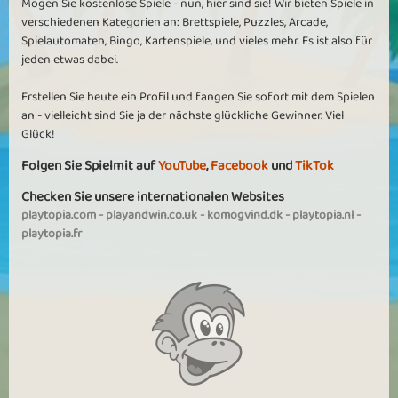
Mögen Sie kostenlose Spiele - nun, hier sind sie! Wir bieten Spiele in
verschiedenen Kategorien an: Brettspiele, Puzzles, Arcade,
Spielautomaten, Bingo, Kartenspiele, und vieles mehr. Es ist also für
jeden etwas dabei.
Erstellen Sie heute ein Profil und fangen Sie sofort mit dem Spielen
an - vielleicht sind Sie ja der nächste glückliche Gewinner. Viel
Glück!
Folgen Sie Spielmit auf
YouTube
,
Facebook
und
TikTok
Checken Sie unsere internationalen Websites
playtopia.com
-
playandwin.co.uk
-
komogvind.dk
-
playtopia.nl
-
playtopia.fr