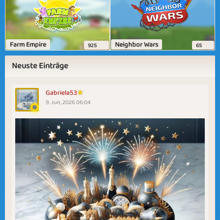
Farm Empire
Neighbor Wars
925
65
Neuste Einträge
Gabriela53
9. Jun, 2026 06:04