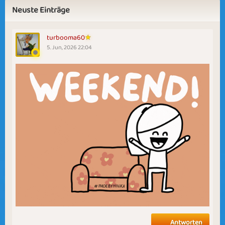
Neuste Einträge
turbooma60
5. Jun, 2026 22:04
Antworten