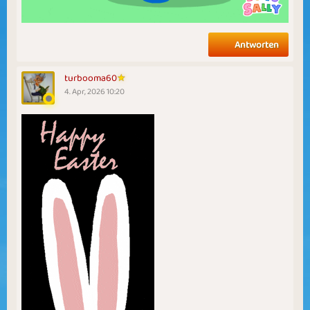
Antworten
turbooma60
4. Apr, 2026 10:20