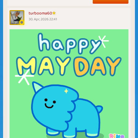
turbooma60
30. Apr, 2026 22:41