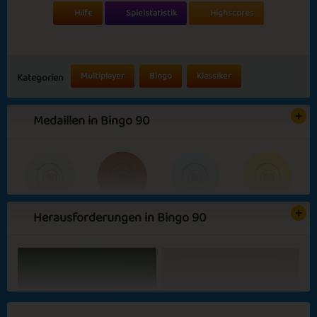
Hilfe
Spielstatistik
Highscores
Multiplayer
Bingo
Klassiker
Kategorien
Medaillen in Bingo 90
Herausforderungen in Bingo 90
Basic
Expert
BINGO!
B-I-N-G-O-!!
Summer Party
Green Garden