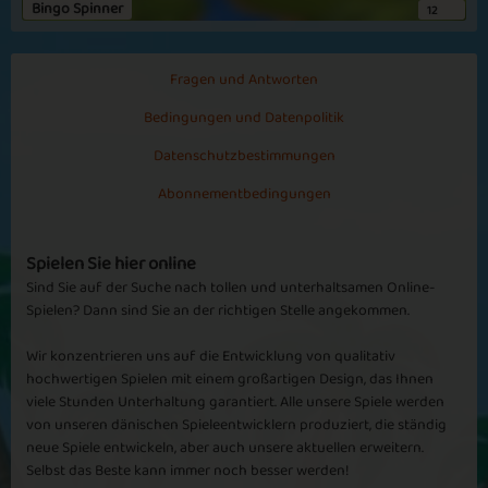
Es gibt nichts zu meckern. Nebenbei U2 hören. Was soll da
Bingo Spinner
12
langweilig sein. 🙄
Kira1974
Fragen und Antworten
Bingo90
Bedingungen und Datenpolitik
Chrissy6719
Datenschutzbestimmungen
chrissy6719
Abonnementbedingungen
Barbara
Bingo 90
Spielen Sie hier online
Sind Sie auf der Suche nach tollen und unterhaltsamen Online-
XHypnoze
Spielen? Dann sind Sie an der richtigen Stelle angekommen.
Bingo 90 aber
Wir konzentrieren uns auf die Entwicklung von qualitativ
Goldmarie
hochwertigen Spielen mit einem großartigen Design, das Ihnen
Bingo 90
viele Stunden Unterhaltung garantiert. Alle unsere Spiele werden
Das Spiel ist super ,bin jeden Tag dabei
von unseren dänischen Spieleentwicklern produziert, die ständig
neue Spiele entwickeln, aber auch unsere aktuellen erweitern.
Selbst das Beste kann immer noch besser werden!
Samjul