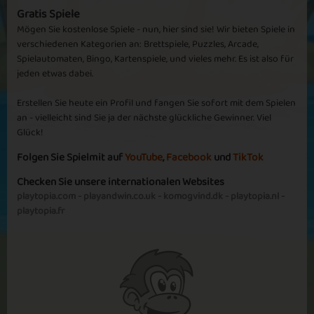
Bisschen Langweilig
Gratis Spiele
Allerdings für nebenbei zu spielen ganz OK
Mögen Sie kostenlose Spiele - nun, hier sind sie! Wir bieten Spiele in
verschiedenen Kategorien an: Brettspiele, Puzzles, Arcade,
Spielautomaten, Bingo, Kartenspiele, und vieles mehr. Es ist also für
Mehr sehen
jeden etwas dabei.
Erstellen Sie heute ein Profil und fangen Sie sofort mit dem Spielen
an - vielleicht sind Sie ja der nächste glückliche Gewinner. Viel
Glück!
Folgen Sie Spielmit auf
YouTube
,
Facebook
und
TikTok
Checken Sie unsere internationalen Websites
playtopia.com
-
playandwin.co.uk
-
komogvind.dk
-
playtopia.nl
-
playtopia.fr