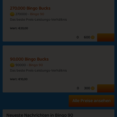
Sapphire
Emerald
Ruby
Diamond
270.000 Bingo Bucks
270000 -
Bingo 90
Das beste Preis-Leistungs-Verhältnis
Happy Birthday
Wintercoat
Wert:
€20,00
Carrom
Season
0
600
90.000 Bingo Bucks
90000 -
Bingo 90
Das beste Preis-Leistungs-Verhältnis
Shining Sun
Blooming Trees
Wert:
€10,00
0
300
Alle Preise ansehen
Remembrance
SJ Musen Match
Neueste Nachrichten in Bingo 90