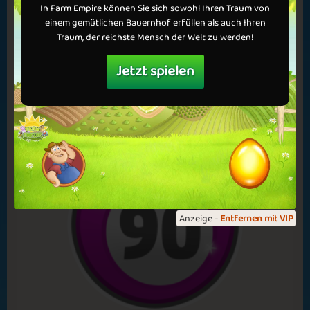
Es gibt Neuigkeiten in Bingo 90! Ab sofort haben Sie die
In Farm Empire können Sie sich sowohl Ihren Traum von
Möglichkeit, mit bis zu 36 Spielkarten gleichzeitig zu spielen –
einem gemütlichen Bauernhof erfüllen als auch Ihren
wir nennen es MEGA Bingo 90. Diese Variante wird künftig
Traum, der reichste Mensch der Welt zu werden!
während der Happy Hour jeden Dienstag- und...
Jetzt spielen
Mehr lesen
Anzeige -
Entfernen mit VIP