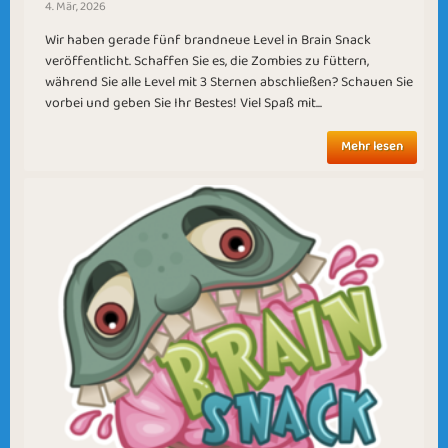
4. Mär, 2026
Wir haben gerade fünf brandneue Level in Brain Snack
veröffentlicht. Schaffen Sie es, die Zombies zu füttern,
In Sight
Level Up
während Sie alle Level mit 3 Sternen abschließen? Schauen Sie
vorbei und geben Sie Ihr Bestes! Viel Spaß mit...
Mehr lesen
Watermelon
Sicilian Mafia
Season
Februalia
Turn The Heat UP