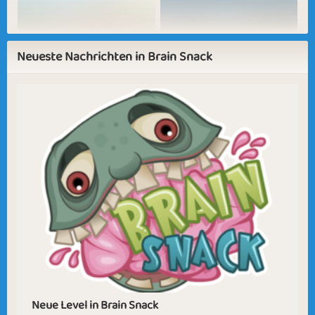
Outdoor Activities
Daydreaming
Neueste Nachrichten in Brain Snack
Sapphire
Emerald Brain
Ruby Brain
Diamond
Brain
Brain
Last Days of 2025
Falling in Love
Colourful
New Beginnings
Neue Level in Brain Snack