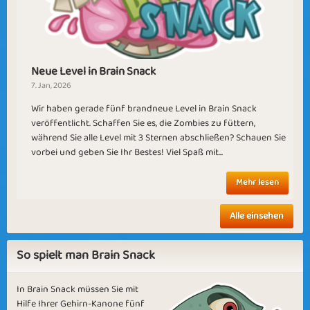
A New Beginning
Chewing Disaster
Neue Level in Brain Snack
7. Jan, 2026
Wir haben gerade fünf brandneue Level in Brain Snack
veröffentlicht. Schaffen Sie es, die Zombies zu füttern,
während Sie alle Level mit 3 Sternen abschließen? Schauen Sie
vorbei und geben Sie Ihr Bestes! Viel Spaß mit...
For the holidays
Bouncing Eyes
Mehr lesen
Alle einsehen
So spielt man Brain Snack
Hungry Zombies
Chewing Brains
In Brain Snack müssen Sie mit
Hilfe Ihrer Gehirn-Kanone fünf