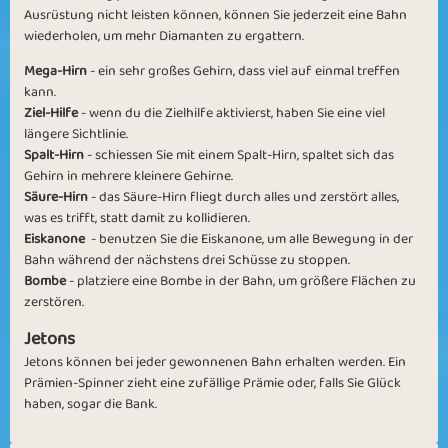
Ausrüstung nicht leisten können, können Sie jederzeit eine Bahn
wiederholen, um mehr Diamanten zu ergattern.
Mega-Hirn
- ein sehr großes Gehirn, dass viel auf einmal treffen
kann.
Ziel-Hilfe
- wenn du die Zielhilfe aktivierst, haben Sie eine viel
längere Sichtlinie.
Zombie Attack
Brain in August
Spalt-Hirn
- schiessen Sie mit einem Spalt-Hirn, spaltet sich das
Gehirn in mehrere kleinere Gehirne.
Säure-Hirn
- das Säure-Hirn fliegt durch alles und zerstört alles,
was es trifft, statt damit zu kollidieren.
Eiskanone
- benutzen Sie die Eiskanone, um alle Bewegung in der
Bahn während der nächstens drei Schüsse zu stoppen.
Bombe
- platziere eine Bombe in der Bahn, um größere Flächen zu
Brain Damage
Zombie Brain
zerstören.
Jetons
Jetons können bei jeder gewonnenen Bahn erhalten werden. Ein
Prämien-Spinner zieht eine zufällige Prämie oder, falls Sie Glück
haben, sogar die Bank.