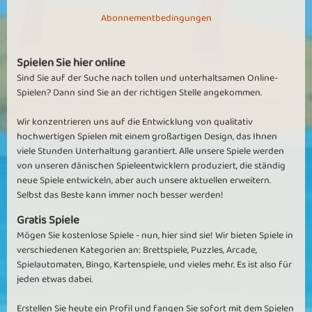
Super!
Abonnementbedingungen
Schönes und forderndes Spiel...Suchtgefahr!
Übrigens...Diamanten sammelt man in den "leichteren Anfangs-
Bahnen"...immer wieder ;-)
Spielen Sie hier online
Sind Sie auf der Suche nach tollen und unterhaltsamen Online-
ReneEnrico7
Spielen? Dann sind Sie an der richtigen Stelle angekommen.
toll ist es
toll ist es dessen weil weltweit das spiel gespielt wird.desshalb
Wir konzentrieren uns auf die Entwicklung von qualitativ
sollen weitere 100 lvl drauf sein.
hochwertigen Spielen mit einem großartigen Design, das Ihnen
viele Stunden Unterhaltung garantiert. Alle unsere Spiele werden
von unseren dänischen Spieleentwicklern produziert, die ständig
Mehr sehen
neue Spiele entwickeln, aber auch unsere aktuellen erweitern.
Selbst das Beste kann immer noch besser werden!
Gratis Spiele
Mögen Sie kostenlose Spiele - nun, hier sind sie! Wir bieten Spiele in
verschiedenen Kategorien an: Brettspiele, Puzzles, Arcade,
Spielautomaten, Bingo, Kartenspiele, und vieles mehr. Es ist also für
jeden etwas dabei.
Erstellen Sie heute ein Profil und fangen Sie sofort mit dem Spielen