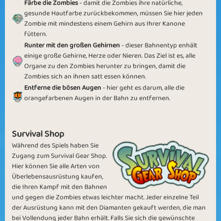
Färbe die Zombies
- damit die Zombies ihre natürliche,
gesunde Hautfarbe zurückbekommen, müssen Sie hier jeden
Zombie mit mindestens einem Gehirn aus Ihrer Kanone
füttern.
Runter mit den
großen Gehirnen
- dieser Bahnentyp enhält
einige große Gehirne, Herze oder Nieren. Das Ziel ist es, alle
Winning Brain
Precious Brain
Organe zu den Zombies herunter zu bringen, damit die
Zombies sich an ihnen satt essen können.
Entferne die bösen Auge
n
- hier geht es darum, alle die
orangefarbenen Augen in der Bahn zu entfernen.
Survival Shop
Golden Snack
30 Snacks
Während des Spiels haben Sie
Zugang zum Survival Gear Shop.
Hier können Sie alle Arten von
Überlebensausrüstung kaufen,
die Ihren Kampf mit den Bahnen
und gegen die Zombies etwas leichter macht. Jeder einzelne Teil
der Ausrüstung kann mit den Diamanten gekauft werden, die man
Frozen Brain
Zombie Stars
bei Vollendung jeder Bahn erhält. Falls Sie sich die gewünschte