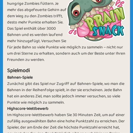
hungrige Zombies füttern. Je
mehr das abgefeuerte Gehirn auf
dem Weg zu den Zombies trifft,
desto mehr Punkte erhalten Sie.
Das Spiel enthält über 3000
Monsters
Snack Hour
Bahnen und es werden laufend
mehr hinzugefügt. Versuchen Sie
für jede Bahn so viele Punkte wie möglich zu sammeln – nicht nur
um drei Sterne zu erhalten, sondern auch um der Beste unter Ihren
Freunden zu werden.
Spielmodi
Brains Out
Eye Snack
Bahnen-Spiele
Zunächst gibt das Spiel nur Zugriff auf Bahnen-Spiele, wo man die
Bahnen in der Reihenfolge spielt, in der sie erscheinen. Jede Bahn
hat ein anderes Ziel, man sollte jedoch immer versuchen, so viele
Punkte wie möglich zu sammeln.
Highscore-Wettbewerb
Im Highscore-Wettbewerb haben Sie 30 Minuten Zeit, um auf einer
zufällig ausgewählten Bahn eine hohe Punktzahl zu erreichen. Der
Hunger Games
Bouncing Brain
Spieler, der am Ende der Zeit die höchste Punktzahl erreicht hat,