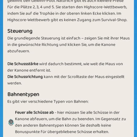
gewinnt den Gewinn-Pool. Natürlich gibt es auch kleinere Preise
für die Plätze 2, 3, 4 und 5. Sie starten den Highscore-Wettbewerb,
indem Sie auf die Trophäe in der oberen linken Ecke klicken. Im
Highscore-Wettbewerb gibt es keinen Zugang zum Survival-Shop.
Steuerung
In the Brain
Lucky Number
Die grundlegende Steuerung ist einfach – zeigen Sie mit ihrer Maus
in die gewünschte Richtung und klicken Sie, um die Kanone
abzufeuern.
Die Schussstärke
wird dadurch bestimmt, wie weit die Maus von
der Kanone entfernt ist.
Die Schussrichtung
kann mit der Scrolltaste der Maus eingestellt
Zombie Break
Hungry 2 Win
werden.
Bahnentypen
Es gibt vier verschiedene Typen von Bahnen:
Feuer alle Schüsse ab
- hier müssen Sie alle Schüsse in der
Kanone abfeuern, um die Bahn zu beenden. Im Gegensatz zu
den anderen Bahnentypen können Sie deshalb keine
Zombie Meal
Star Prodigy
Bonuspunkte für übergebliebene Schüsse erhalten.