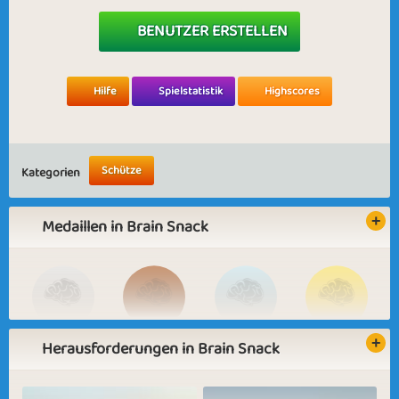
BENUTZER ERSTELLEN
Hilfe
Spielstatistik
Highscores
Schütze
Kategorien
Medaillen in Brain Snack
Herausforderungen in Brain Snack
Basic
Expert
Jaw Breaker
Brain Buster