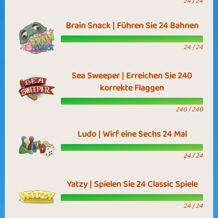
24 / 24
Brain Snack | Führen Sie 24 Bahnen
24 / 24
Sea Sweeper | Erreichen Sie 240
korrekte Flaggen
240 / 240
Ludo | Wirf eine Sechs 24 Mal
24 / 24
Yatzy | Spielen Sie 24 Classic Spiele
24 / 24