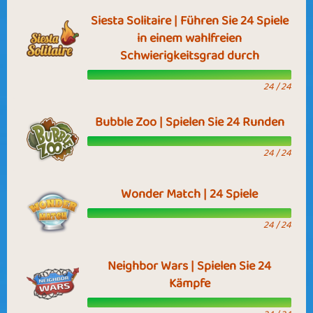
Siesta Solitaire | Führen Sie 24 Spiele
in einem wahlfreien
Schwierigkeitsgrad durch
24 / 24
Bubble Zoo | Spielen Sie 24 Runden
24 / 24
Wonder Match | 24 Spiele
24 / 24
Neighbor Wars | Spielen Sie 24
Kämpfe