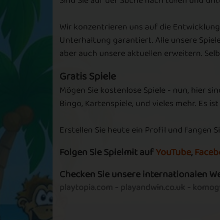
Sind Sie auf der Suche nach tollen und un
Wir konzentrieren uns auf die Entwicklung
Autumn Delight
Summer Vibe
Unterhaltung garantiert. Alle unsere Spiel
aber auch unsere aktuellen erweitern. Se
Gratis Spiele
Mögen Sie kostenlose Spiele - nun, hier sin
Bingo, Kartenspiele, und vieles mehr. Es ist
Goodbye April
Birds Chirpin
Erstellen Sie heute ein Profil und fangen Si
Folgen Sie Spielmit auf
YouTube
,
Faceb
Checken Sie unsere internationalen W
For the holidays
Complete to W
playtopia.com
-
playandwin.co.uk
-
komogv