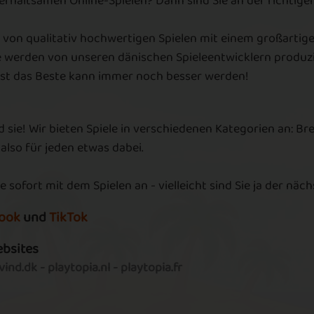
terhaltsamen Online-Spielen? Dann sind Sie an der richtig
au
 von qualitativ hochwertigen Spielen mit einem großartige
May with the
s
G.I. June
e werden von unseren dänischen Spieleentwicklern produzie
Wind
lbst das Beste kann immer noch besser werden!
E
D
E
d sie! Wir bieten Spiele in verschiedenen Kategorien an: Br
g
 also für jeden etwas dabei.
g
Frozen Lake
First Month
d
s
e sofort mit dem Spielen an - vielleicht sind Sie ja der näc
m
w
ook
und
TikTok
g
ebsites
in
Move your Brick
Fight Night
ind.dk
-
playtopia.nl
-
playtopia.fr
T
F