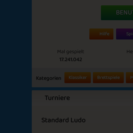
BENU
Hilfe
Spi
Mal gespielt
He
17.241.042
Klassiker
Brettspiele
M
Kategorien
Turniere
Standard Ludo