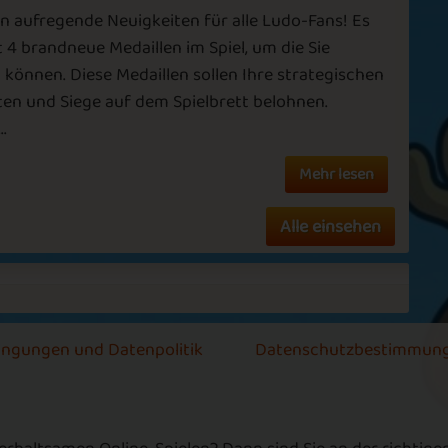
n aufregende Neuigkeiten für alle Ludo-Fans! Es
Ruby
Diamond
zt 4 brandneue Medaillen im Spiel, um die Sie
k
können. Diese Medaillen sollen Ihre strategischen
s
Pumpkin
ten und Siege auf dem Spielbrett belohnen.
ce
New Year 2024
Season
.
J
Mehr lesen
s
da
Alle einsehen
m
Primrose
Active Fun
m
l
hi
ingungen und Datenpolitik
Datenschutzbestimmun
L
Goodbye 2021
Pink October
D
D