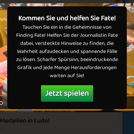
✅ Keine Werbung
C
Y
💝 Jetzt VIP werden!
v
Kommen Sie und helfen Sie Fate!
N
Tauchen Sie ein in die Geheimnisse von
Finding Fate! Helfen Sie der Journalistin Fate
G
dabei, versteckte Hinweise zu finden, die
Ic
Wahrheit aufzudecken und spannende Fälle
m
zu lösen. Scharfer Spürsinn, beeindruckende
s
Grafik und jede Menge Herausforderungen
D
Jump
Kick It
warten auf Sie!
d
Winter
Falling Out
M
g
Landscape
Jetzt spielen
D
s
Da
v
Medaillen in Ludo!
Read the Memo
ce
Harvest Season
24
276