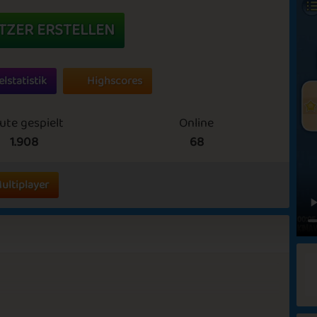
TZER ERSTELLEN
elstatistik
Highscores
ute gespielt
Online
1.908
68
ultiplayer