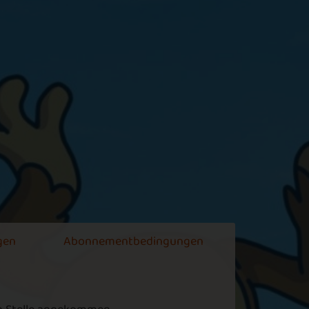
Uwe64
ampfludo
upper
ennyToIsso
piel erstellen
s spiel lässt sich ganz einfach erstellen
an klickt auf spielen und danach klickt
an auf regeln wählen und da kann man
eute einladen und auch roboter hoffe das
lft euch weiter
gen
Abonnementbedingungen
ottina
as machst so ein Spaß das ludo
as ludo macht voll Spaß und entspannt