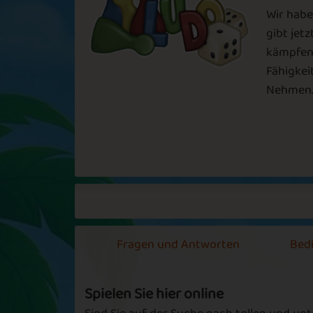
Wir habe
Sapphire
Emerald
gibt jet
kämpfen 
Follow the
Fähigkei
Throw the Di
Leader
Nehmen..
Watermelon
Venus
Season
Fragen und Antworten
Bed
Summer Camp
Go Home
Spielen Sie hier online