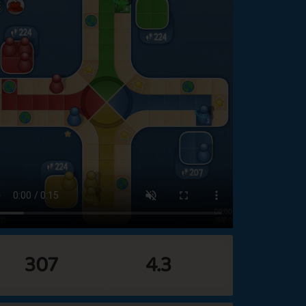
307
4.3