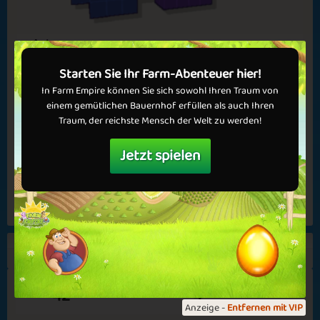
Cozy Night
Vacation Time
✅ Vorteile in Spielen
✅ Keine Werbung
Autos
💝 Jetzt VIP werden!
20. Jul, 2026
Starten Sie Ihr Farm-Abenteuer hier!
Wir möchten uns bei allen für die schönen Levels in PL3D
In Farm Empire können Sie sich sowohl Ihren Traum von
bedanken. Wir haben die besten im Buch der Woche
einem gemütlichen Bauernhof erfüllen als auch Ihren
zusammengestellt! In der kommenden Woche lautet das
Summer Delight
Smell the Coffee
Traum, der reichste Mensch der Welt zu werden!
Thema "Spanien". Wir werden am Montagmorgen die besten
Levels...
Jetzt spielen
Mehr lesen
Alle einsehen
Spring in Town
Springtime
42
4
Anzeige -
Entfernen mit VIP