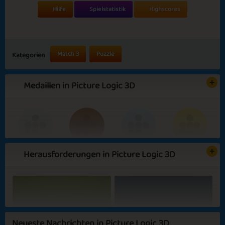
Hilfe
Spielstatistik
Highscores
Match 3
Puzzle
Kategorien
Medaillen in Picture Logic 3D
Herausforderungen in Picture Logic 3D
Basic
Expert
3D Scientist
3D Genius
Fruit salad
Rainy Mornings
Neueste Nachrichten in Picture Logic 3D