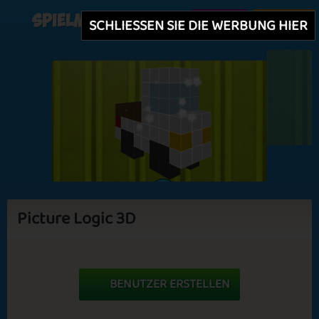
Spielmit
Erstellen
Einloggen
SCHLIESSEN SIE DIE WERBUNG HIER
Picture Logic 3D
BENUTZER ERSTELLEN