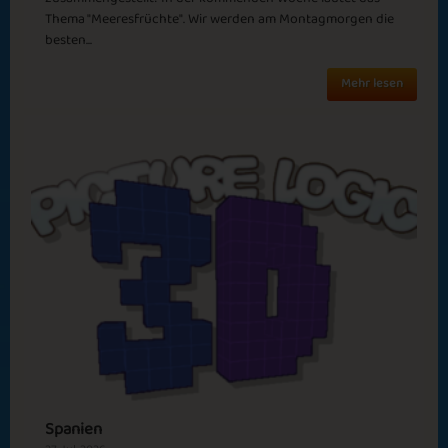
Thema "Meeresfrüchte". Wir werden am Montagmorgen die
besten...
Mehr lesen
Kissable Roo
Hibernation
Mance
Halloween
Hello Summer
Spanien