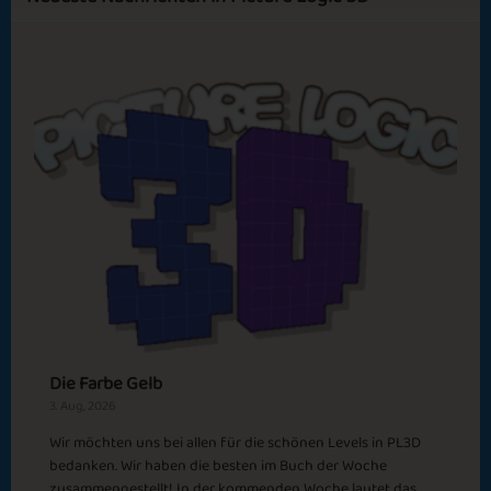
Sapphire
Emerald
Ruby
Diamond
Megadog 2
Carnival Season
Green October
Bikini Season
Die Farbe Gelb
3. Aug, 2026
Wir möchten uns bei allen für die schönen Levels in PL3D
bedanken. Wir haben die besten im Buch der Woche
Megadog
Pumpkin Pies
zusammengestellt! In der kommenden Woche lautet das