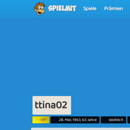
Spiele
Prämien
Spielmit
ttina02
VIP
28. Mär, 1963, 63 Jahre
Weiblich