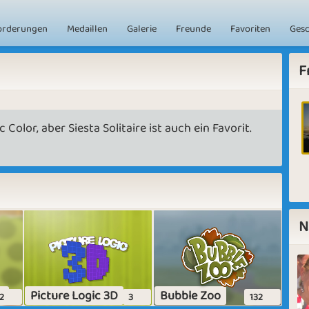
orderungen
Medaillen
Galerie
Freunde
Favoriten
Ges
F
 Color, aber Siesta Solitaire ist auch ein Favorit.
N
r
Picture Logic 3D
Bubble Zoo
2
3
132