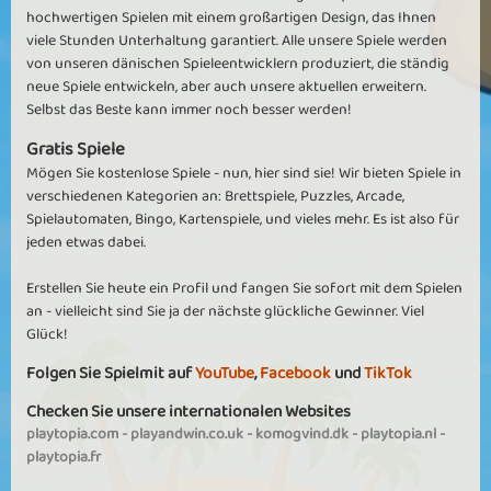
Vorteilen für Ihre geistige Gesundheit. Durch das Lösen von
hochwertigen Spielen mit einem großartigen Design, das Ihnen
Puzzles können Sie Ihre Konzentration, Ihr Gedächtnis, Ihre
viele Stunden Unterhaltung garantiert. Alle unsere Spiele werden
Problemlösungsfähigkeiten und Ihr kreatives Denken verbessern.
von unseren dänischen Spieleentwicklern produziert, die ständig
Es ist eine großartige Möglichkeit, dein Gehirn zu trainieren und
neue Spiele entwickeln, aber auch unsere aktuellen erweitern.
gleichzeitig eine entspannende und meditative Aktivität zu
Selbst das Beste kann immer noch besser werden!
genießen.
Gratis Spiele
Bei Spielmit kannst du in eine Welt von Puzzlespielen eintauchen, in
Mögen Sie kostenlose Spiele - nun, hier sind sie! Wir bieten Spiele in
der du dich selbst herausfordern, gegen Freunde antreten oder
verschiedenen Kategorien an: Brettspiele, Puzzles, Arcade,
einfach nur entspannen und Spaß haben kannst. Egal, ob du es
Spielautomaten, Bingo, Kartenspiele, und vieles mehr. Es ist also für
vorziehst, Rätsel alleine in deinem eigenen Tempo zu lösen oder an
jeden etwas dabei.
spannenden Herausforderungen gegen andere Spieler
teilzunehmen, unsere Puzzle-Kategorie ist der perfekte Ort, um die
Erstellen Sie heute ein Profil und fangen Sie sofort mit dem Spielen
Welt der Online-Puzzlespiele zu erkunden und zu genießen.
an - vielleicht sind Sie ja der nächste glückliche Gewinner. Viel
Glück!
Mit unserer benutzerfreundlichen Plattform, den spannenden
Folgen Sie Spielmit auf
YouTube
,
Facebook
und
TikTok
Spielen und der lebendigen Spiele-Community gibt es kein Ende
für den Spaß und die unterhaltsame Zeit, die du mit unseren
Checken Sie unsere internationalen Websites
Puzzlespielen haben kannst. Beginnen Sie Ihre Rätselreise noch
playtopia.com
-
playandwin.co.uk
-
komogvind.dk
-
playtopia.nl
-
heute und trainieren Sie Ihr Gehirn!
playtopia.fr