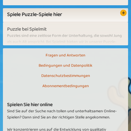
Spiele Puzzle-Spiele hier
Puzzle bei Spielmit
Puzzles sind eine zeitlose Form der Unterhaltung, die sowohl Jung
als auch Alt anspricht. Bei Spielmit bieten wir in unserer Puzzle-
Kategorie eine aufregende Sammlung von Puzzles an, die deine
logischen Fähigkeiten herausfordern und dein Gehirn auf
Fragen und Antworten
unterhaltsame und interaktive Weise stimulieren.
Bedingungen und Datenpolitik
Egal, ob du ein Puzzle-Enthusiast bist oder einfach nur nach einer
Datenschutzbestimmungen
Möglichkeit suchst, dich zu entspannen und dein Gehirn
herauszufordern, wir haben Puzzles in verschiedenen
Abonnementbedingungen
Schwierigkeitsstufen, Stilen und Themen, so dass für jeden etwas
dabei ist. Von klassischen Puzzles mit schönen Landschaften und
Tieren bis hin zu komplexeren und komplizierteren Mustern und
Spielen Sie hier online
Formen ist unsere Puzzle-Kategorie voller Abwechslung und
Sind Sie auf der Suche nach tollen und unterhaltsamen Online-
Möglichkeiten.
Spielen? Dann sind Sie an der richtigen Stelle angekommen.
Puzzles machen nicht nur Spaß, sie haben auch eine Reihe von
Wir konzentrieren uns auf die Entwicklung von qualitativ