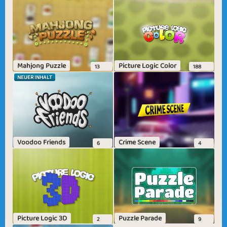
Mahjong Puzzle
Picture Logic Color
13
188
NEUER INHALT
Voodoo Friends
Crime Scene
6
4
Picture Logic 3D
Puzzle Parade
2
9