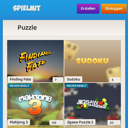
Spielmit
Erstellen
Einloggen
Puzzle
Finding Fate
Sudoku
7
6
NEUER INHALT
NEUER INHALT
Mahjong 3
Jigsaw Puzzle 2
143
20