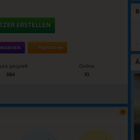
B
TZER ERSTELLEN
C
elstatistik
Highscores
W
Ä
ute gespielt
Online
S
384
10
S
:)
L
A