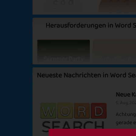
Herausforderungen in Word 
Basic
Expert
Summer Party
Green Garde
Neueste Nachrichten in Word Se
Neue K
Up the Hill
Blooming Tre
6. Aug, 20
Achtung 
Sapphire
Emerald
gerade e
Kategori