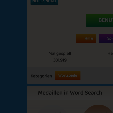
NEUER INHALT
BENU
Hilfe
Spi
Mal gespielt
He
331.919
Wortspiele
Kategorien
Medaillen in Word Search