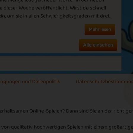
ine Menge lustiger, neuer Wörter in der neuen
Da
e dieser Woche veröffentlicht. Wirst du schnell
I
n, um sie in allen Schwierigkeitsgraden mit drei...
Z
Mehr lesen
E
Alle einsehen
W
ei
z
s
ingungen und Datenpolitik
Datenschutzbestimmun
p
s
u
terhaltsamen Online-Spielen? Dann sind Sie an der richtig
K
 von qualitativ hochwertigen Spielen mit einem großartige
W