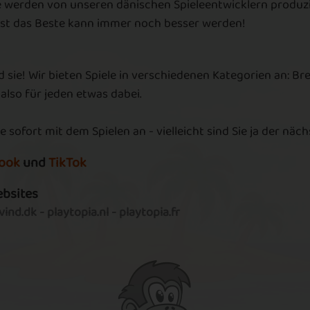
e werden von unseren dänischen Spieleentwicklern produzie
Ei
lbst das Beste kann immer noch besser werden!
P
a
h
d sie! Wir bieten Spiele in verschiedenen Kategorien an: Br
Hi
 also für jeden etwas dabei.
w
e sofort mit dem Spielen an - vielleicht sind Sie ja der näc
F
ook
und
TikTok
W
To
ebsites
Le
ind.dk
-
playtopia.nl
-
playtopia.fr
se