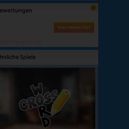
ewertungen
Was meinen Sie?
hefcombuse
ord Search
hnliche Spiele
eiinMaedchen93
uper!
arathecat
ltbekanntes Wörtersuchen..
BoWO283