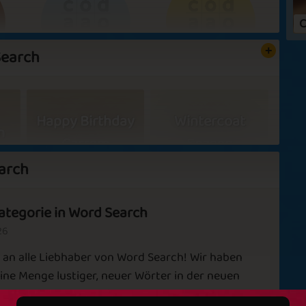
W
C
D
E
Search
m
W
B
Dictionary
Linguist
Happy Birthday
Wintercoat
a
n
Carrom
Season
e
e
arch
w
W
ategorie in Word Search
Sweet Cocio
we
es
Remembrance
26
Po
1961
an alle Liebhaber von Word Search! Wir haben
✅ Vorteile in Spielen
Ruby
Diamond
C
ine Menge lustiger, neuer Wörter in der neuen
✅ Keine Werbung
e dieser Woche veröffentlicht. Wirst du schnell
to