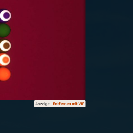
n sehr schönes Spiel, dieses spiele ich in
en Rätselheften immer zuerst, manchmal
lerdings ist die Zeit einfach zu kurz
MamaMonikaOma
ord Search
ür zwischen durch mal 3 oder 4 Spiele ist
 gut. Aber nix um es länger zu spielen.
daillillen werde ich wohl nie darin
chaffen. Werde mich wohl nur drauf
eschränken gelegentlich mal einen Rang
öher zu kommen
Anzeige -
Entfernen mit VIP
lackLady4
ord Search