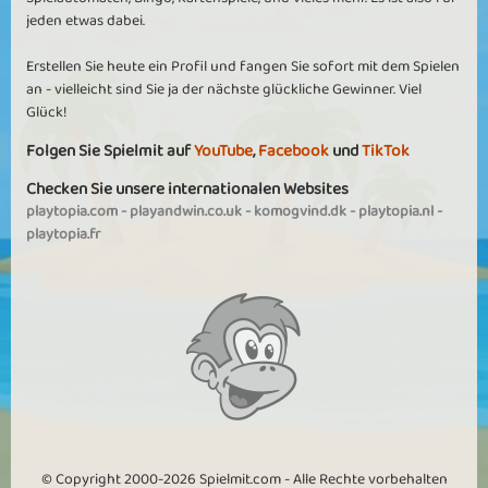
jeden etwas dabei.
Erstellen Sie heute ein Profil und fangen Sie sofort mit dem Spielen
an - vielleicht sind Sie ja der nächste glückliche Gewinner. Viel
Glück!
Folgen Sie Spielmit auf
YouTube
,
Facebook
und
TikTok
Checken Sie unsere internationalen Websites
playtopia.com
-
playandwin.co.uk
-
komogvind.dk
-
playtopia.nl
-
playtopia.fr
© Copyright 2000-2026 Spielmit.com - Alle Rechte vorbehalten