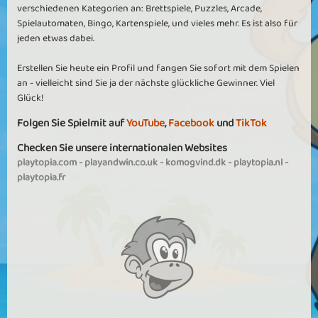
verschiedenen Kategorien an: Brettspiele, Puzzles, Arcade,
Spielautomaten, Bingo, Kartenspiele, und vieles mehr. Es ist also für
jeden etwas dabei.
Erstellen Sie heute ein Profil und fangen Sie sofort mit dem Spielen
an - vielleicht sind Sie ja der nächste glückliche Gewinner. Viel
Glück!
Folgen Sie Spielmit auf
YouTube
,
Facebook
und
TikTok
Checken Sie unsere internationalen Websites
playtopia.com
-
playandwin.co.uk
-
komogvind.dk
-
playtopia.nl
-
playtopia.fr