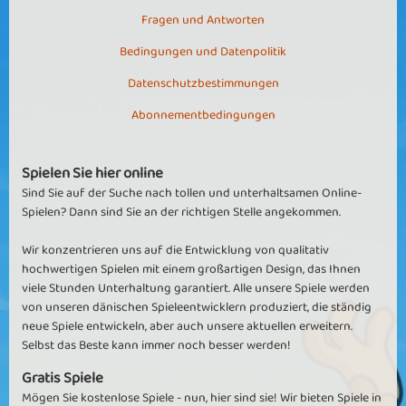
Fragen und Antworten
Bedingungen und Datenpolitik
Datenschutzbestimmungen
Abonnementbedingungen
Spielen Sie hier online
Sind Sie auf der Suche nach tollen und unterhaltsamen Online-
Spielen? Dann sind Sie an der richtigen Stelle angekommen.
Wir konzentrieren uns auf die Entwicklung von qualitativ
hochwertigen Spielen mit einem großartigen Design, das Ihnen
viele Stunden Unterhaltung garantiert. Alle unsere Spiele werden
von unseren dänischen Spieleentwicklern produziert, die ständig
neue Spiele entwickeln, aber auch unsere aktuellen erweitern.
Selbst das Beste kann immer noch besser werden!
Gratis Spiele
Mögen Sie kostenlose Spiele - nun, hier sind sie! Wir bieten Spiele in