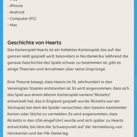
- iPhone
- Android
- Computer (PC)
- Mac
Geschichte von Hearts
Das Kartenspiel Hearts ist ein beliebtes Kartenspiel, das auf der
ganzen Welt gespielt wird, besonders in Nordamerika. Während die
genaue Geschichte des Spiels schwer zu bestimmen ist, gibt es
einige Theorien und Annahmen über seine Ursprünge.
Eine Theorie besagt, dass Hearts im 19. Jahrhundert in den
Vereinigten Staaten entstanden ist. Es wird angenommen, dass sich
das Spiel aus einem älteren Kartenspiel namens "Ricketts"
entwickelt hat, das in England gespielt wurde. Ricketts war ein
Stichspiel, bei dem die Spieler versuchten, den Gewinn bestimmter
Karten oder Stiche zu vermeiden. Es wird angenommen, dass
Ricketts in den USA eingeführt wurde und sich später zu Hearts
entwickelte, bei dem der Schwerpunkt auf der Vermeidung von
Herzkarten und der Pik-Dame lag.