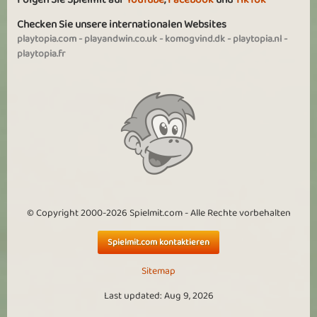
Checken Sie unsere internationalen Websites
playtopia.com
-
playandwin.co.uk
-
komogvind.dk
-
playtopia.nl
-
playtopia.fr
© Copyright 2000-2026 Spielmit.com - Alle Rechte vorbehalten
Spielmit.com kontaktieren
Sitemap
Last updated: Aug 9, 2026