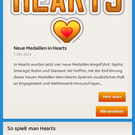
Sagittarius
Summer of Love
Neue Medaillen in Hearts
7. Okt, 2024
Artemis
Aprilis
In Hearts wurden jetzt vier neue Medaillen eingeführt: Saphir,
Smaragd, Rubin und Diamant. Wir hoffen, mit der Einführung
dieser neuen Medaillen dem Hearts-Spiel ein zusätzliches Maß
an Engagement und Wettbewerb hinzuzufügen....
Mehr lesen
Alle einsehen
So spielt man Hearts