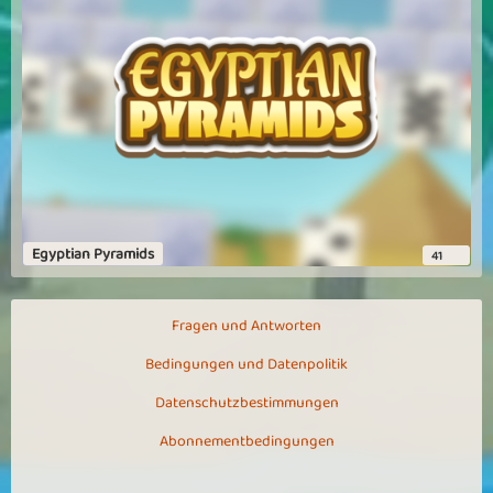
Egyptian Pyramids
41
Fragen und Antworten
Bedingungen und Datenpolitik
Datenschutzbestimmungen
Abonnementbedingungen