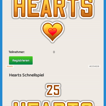
Teilnehmer:
0
Registrieren
Hearts
#2354028
Hearts Schnellspiel