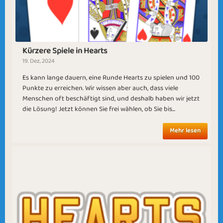
Cruel Summer
Nature Awakening
Kürzere Spiele in Hearts
19. Dez, 2024
Es kann lange dauern, eine Runde Hearts zu spielen und 100
Punkte zu erreichen. Wir wissen aber auch, dass viele
Spring Time
Thanksgiving
Menschen oft beschäftigt sind, und deshalb haben wir jetzt
die Lösung! Jetzt können Sie frei wählen, ob Sie bis...
Mehr lesen
Troldinden the
Your Majesty Nelly
Wise