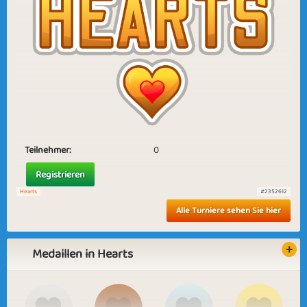
Teilnehmer:
0
Registrieren
Hearts
#2352612
Alle Turniere sehen Sie hier
Medaillen in Hearts