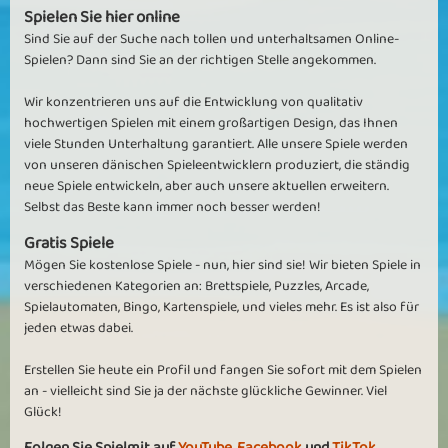
Spielen Sie hier online
Sind Sie auf der Suche nach tollen und unterhaltsamen Online-
Spielen? Dann sind Sie an der richtigen Stelle angekommen.
Wir konzentrieren uns auf die Entwicklung von qualitativ
hochwertigen Spielen mit einem großartigen Design, das Ihnen
viele Stunden Unterhaltung garantiert. Alle unsere Spiele werden
von unseren dänischen Spieleentwicklern produziert, die ständig
neue Spiele entwickeln, aber auch unsere aktuellen erweitern.
Selbst das Beste kann immer noch besser werden!
Gratis Spiele
Mögen Sie kostenlose Spiele - nun, hier sind sie! Wir bieten Spiele in
verschiedenen Kategorien an: Brettspiele, Puzzles, Arcade,
Spielautomaten, Bingo, Kartenspiele, und vieles mehr. Es ist also für
jeden etwas dabei.
Erstellen Sie heute ein Profil und fangen Sie sofort mit dem Spielen
an - vielleicht sind Sie ja der nächste glückliche Gewinner. Viel
Glück!
Folgen Sie Spielmit auf
YouTube
,
Facebook
und
TikTok