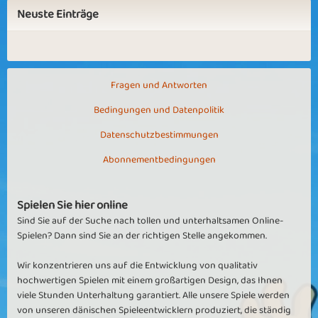
Neuste Einträge
Fragen und Antworten
Bedingungen und Datenpolitik
Datenschutzbestimmungen
Abonnementbedingungen
Spielen Sie hier online
Sind Sie auf der Suche nach tollen und unterhaltsamen Online-
Spielen? Dann sind Sie an der richtigen Stelle angekommen.
Wir konzentrieren uns auf die Entwicklung von qualitativ
hochwertigen Spielen mit einem großartigen Design, das Ihnen
viele Stunden Unterhaltung garantiert. Alle unsere Spiele werden
von unseren dänischen Spieleentwicklern produziert, die ständig