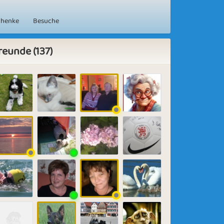
chenke
Besuche
reunde (137)