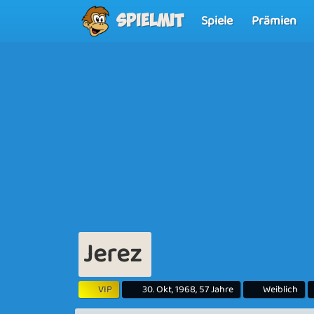
Spiele
Prämien
Spielmit
Jerez
VIP
30. Okt, 1968, 57 Jahre
Weiblich