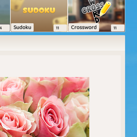
Sudoku
Crossword
4
11
11