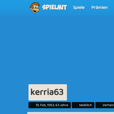
Spiele
Prämien
Spielmit
kerria63
19. Feb, 1963, 63 Jahre
Weiblich
Verheir