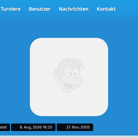
Turniere
Benutzer
Nachrichten
Kontakt
atet
8. Aug, 2026 16:25
27. Nov, 2005