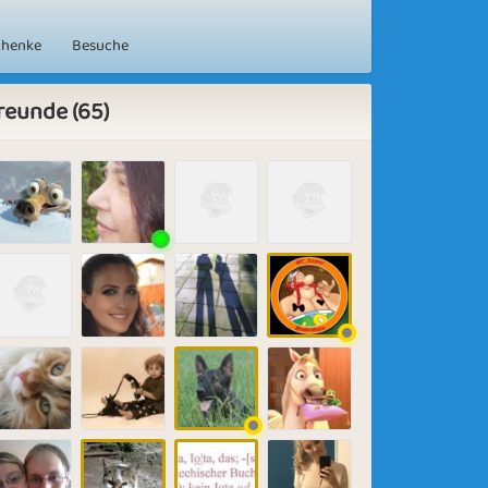
chenke
Besuche
reunde (65)