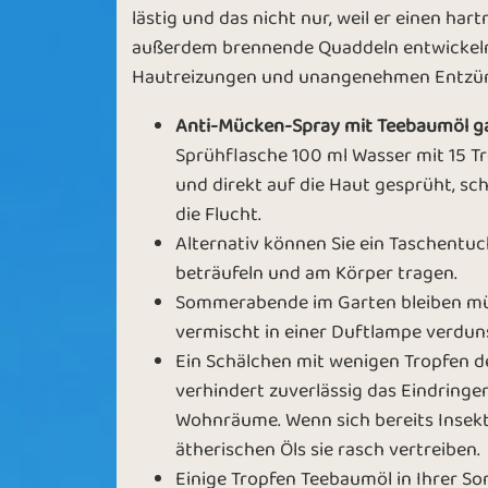
lästig und das nicht nur, weil er einen har
außerdem brennende Quaddeln entwickeln u
Hautreizungen und unangenehmen Entzü
Anti-Mücken-Spray mit Teebaumöl ga
Sprühflasche 100 ml Wasser mit 15 T
und direkt auf die Haut gesprüht, sc
die Flucht.
Alternativ können Sie ein Taschentuc
beträufeln und am Körper tragen.
Sommerabende im Garten bleiben müc
vermischt in einer Duftlampe verduns
Ein Schälchen mit wenigen Tropfen 
verhindert zuverlässig das Eindringe
Wohnräume. Wenn sich bereits Insekt
ätherischen Öls sie rasch vertreiben.
Einige Tropfen Teebaumöl in Ihrer 