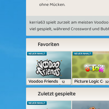
ohne Mücken.
kerria63 spielt zurzeit am meisten Voodoo
viel gespielt, während Crossword und Bubb
Favoriten
NEUER INHALT
NEUER INHALT
Voodoo Friends
Picture Logic Colo
12
32
Zuletzt gespielte
NEUER INHALT