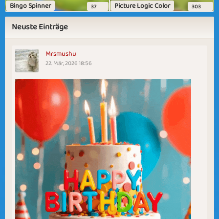
Bingo Spinner
Picture Logic Color
37
303
Neuste Einträge
Mrsmushu
22. Mär, 2026 18:56