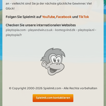
an - vielleicht sind Sie ja der nächste glückliche Gewinner. Viel
Glück!
Folgen Sie Spielmit auf
YouTube
,
Facebook
und
TikTok
Checken Sie unsere internationalen Websites
playtopia.com
-
playandwin.co.uk
-
komogvind.dk
-
playtopia.nl
-
playtopia.fr
© Copyright 2000-2026 Spielmit.com - Alle Rechte vorbehalten
Spielmit.com kontaktieren