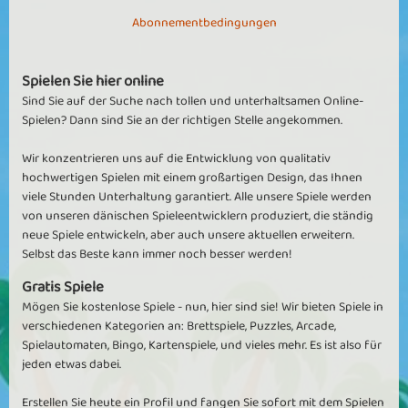
Abonnementbedingungen
Spielen Sie hier online
Sind Sie auf der Suche nach tollen und unterhaltsamen Online-
Spielen? Dann sind Sie an der richtigen Stelle angekommen.
Wir konzentrieren uns auf die Entwicklung von qualitativ
hochwertigen Spielen mit einem großartigen Design, das Ihnen
viele Stunden Unterhaltung garantiert. Alle unsere Spiele werden
von unseren dänischen Spieleentwicklern produziert, die ständig
neue Spiele entwickeln, aber auch unsere aktuellen erweitern.
Selbst das Beste kann immer noch besser werden!
Gratis Spiele
Mögen Sie kostenlose Spiele - nun, hier sind sie! Wir bieten Spiele in
verschiedenen Kategorien an: Brettspiele, Puzzles, Arcade,
Spielautomaten, Bingo, Kartenspiele, und vieles mehr. Es ist also für
jeden etwas dabei.
Erstellen Sie heute ein Profil und fangen Sie sofort mit dem Spielen