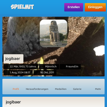
Spielmit
Erstellen
Einloggen
jogibaer
22. Mär, 1953, 73 Jahre
Männlich
Freund/in
1. Aug, 2024 08:17
18. Okt, 2011
Profil
Herausforderungen
Medaillen
Galerie
Mehr
jogibaer