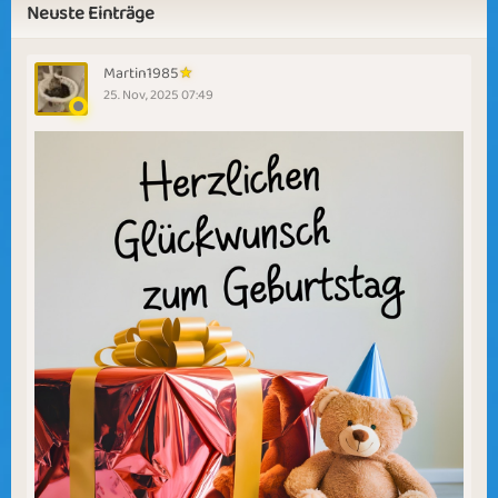
Neuste Einträge
Martin1985
25. Nov, 2025 07:49