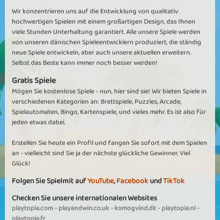
Wir konzentrieren uns auf die Entwicklung von qualitativ
hochwertigen Spielen mit einem großartigen Design, das Ihnen
viele Stunden Unterhaltung garantiert. Alle unsere Spiele werden
von unseren dänischen Spieleentwicklern produziert, die ständig
neue Spiele entwickeln, aber auch unsere aktuellen erweitern.
Selbst das Beste kann immer noch besser werden!
Gratis Spiele
Mögen Sie kostenlose Spiele - nun, hier sind sie! Wir bieten Spiele in
verschiedenen Kategorien an: Brettspiele, Puzzles, Arcade,
Spielautomaten, Bingo, Kartenspiele, und vieles mehr. Es ist also für
jeden etwas dabei.
Erstellen Sie heute ein Profil und fangen Sie sofort mit dem Spielen
an - vielleicht sind Sie ja der nächste glückliche Gewinner. Viel
Glück!
Folgen Sie Spielmit auf
YouTube
,
Facebook
und
TikTok
Checken Sie unsere internationalen Websites
playtopia.com
-
playandwin.co.uk
-
komogvind.dk
-
playtopia.nl
-
playtopia.fr