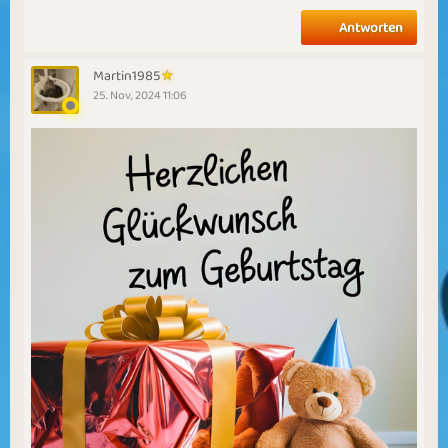
Antworten
Martin1985
25. Nov, 2024 11:06