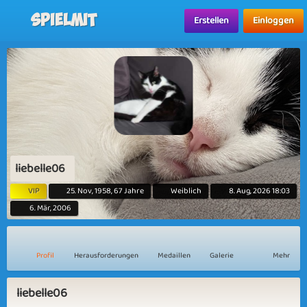
Spielmit
Erstellen
Einloggen
liebelle06
VIP
25. Nov, 1958, 67 Jahre
Weiblich
8. Aug, 2026 18:03
6. Mär, 2006
Profil
Herausforderungen
Medaillen
Galerie
Mehr
liebelle06