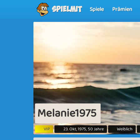
Spiele
Prämien
Spielmit
Melanie1975
VIP
23. Okt, 1975, 50 Jahre
Weiblich