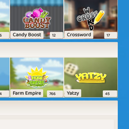
Candy Boost
Crossword
6
12
17
Farm Empire
Yatzy
4
766
45