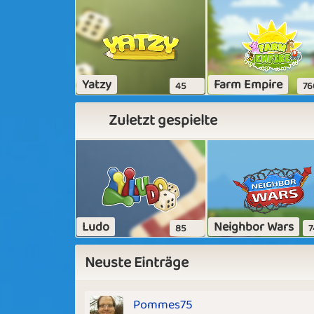
Yatzy
Farm Empire
45
76
Zuletzt gespielte
Ludo
Neighbor Wars
85
7
Neuste Einträge
Pommes75