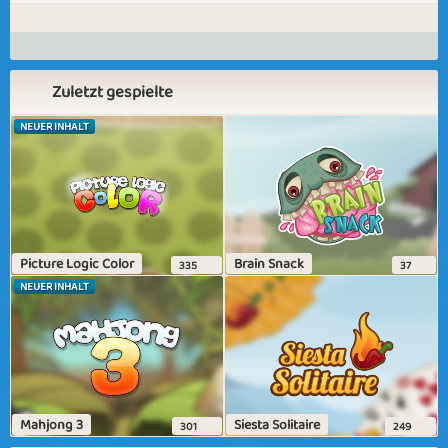
Zuletzt gespielte
NEUER INHALT
Picture Logic Color
Brain Snack
335
37
NEUER INHALT
Mahjong 3
Siesta Solitaire
301
249