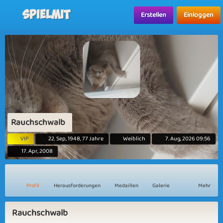
Spielmit
Erstellen
Einloggen
Rauchschwalb
VIP
22. Sep, 1948, 77 Jahre
Weiblich
7. Aug, 2026 09:56
17. Apr, 2008
Profil
Herausforderungen
Medaillen
Galerie
Mehr
Rauchschwalb