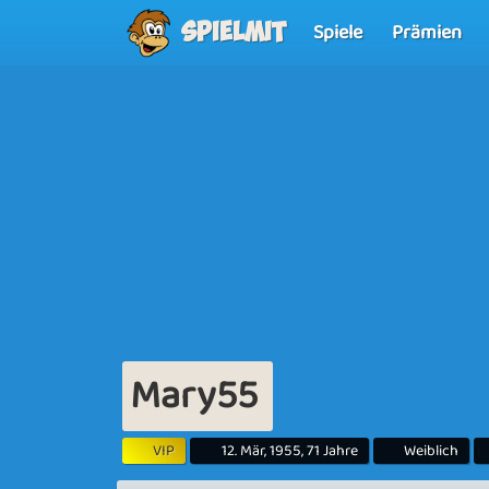
Spiele
Prämien
Spielmit
Mary55
VIP
12. Mär, 1955, 71 Jahre
Weiblich