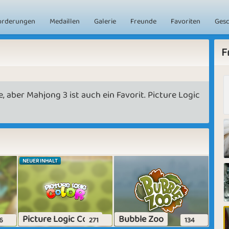
orderungen
Medaillen
Galerie
Freunde
Favoriten
Ges
F
, aber Mahjong 3 ist auch ein Favorit. Picture Logic
NEUER INHALT
Picture Logic Color
Bubble Zoo
6
271
134