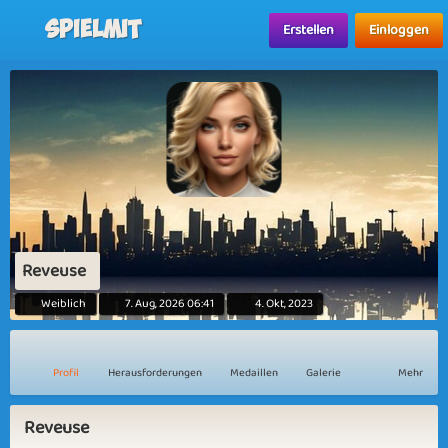
Spielmit
Erstellen
Einloggen
Reveuse
Weiblich
7. Aug, 2026 06:41
4. Okt, 2023
Profil
Herausforderungen
Medaillen
Galerie
Mehr
Reveuse