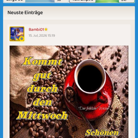
Neuste Einträge
Bambi01
15. Jul, 2026 15:19