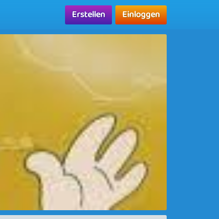
Erstellen
Einloggen