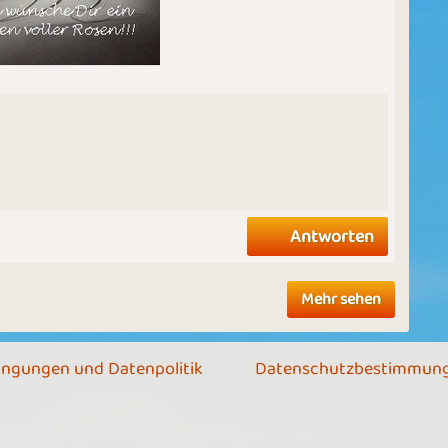
Antworten
Mehr sehen
ingungen und Datenpolitik
Datenschutzbestimmun