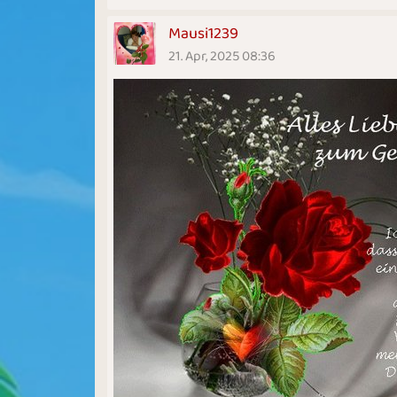
Mausi1239
21. Apr, 2025 08:36