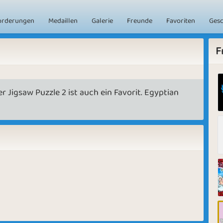
orderungen
Medaillen
Galerie
Freunde
Favoriten
Ges
F
er Jigsaw Puzzle 2 ist auch ein Favorit. Egyptian