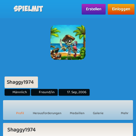
Spielmit
Erstellen
Einloggen
Shaggy1974
Männlich
Freund/in
17. Sep, 2006
Profil
Herausforderungen
Medaillen
Galerie
Mehr
Shaggy1974