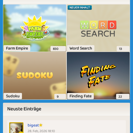
NEUER INHALT
Farm Empire
Word Search
830
13
Sudoku
Finding Fate
9
22
Neuste Einträge
bigeat
28. Feb, 2026 18:10