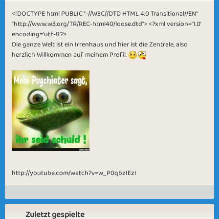
<!DOCTYPE html PUBLIC "-//W3C//DTD HTML 4.0 Transitional//EN"
"http://www.w3.org/TR/REC-html40/loose.dtd"> <?xml version='1.0'
encoding='utf-8'?>
Die ganze Welt ist ein Irrenhaus und hier ist die Zentrale, also
herzlich Willkommen auf meinem Profil.
http://youtube.com/watch?v=w_P0qbzIEzI
Zuletzt gespielte