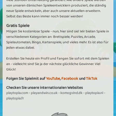
viele Stunden Unterhaltung garantiert. Alle unsere Spiele werden
von unseren dänischen Spieleentwicklern produziert, die ständig
neue Spiele entwickeln, aber auch unsere aktuellen erweitern.
Selbst das Beste kann immer noch besser werden!
Gratis Spiele
Mögen Sie kostenlose Spiele - nun, hier sind sie! Wir bieten Spiele in
verschiedenen Kategorien an: Brettspiele, Puzzles, Arcade,
Spielautomaten, Bingo, Kartenspiele, und vieles mehr. Es ist also für
jeden etwas dabei.
Erstellen Sie heute ein Profil und fangen Sie sofort mit dem Spielen
an - vielleicht sind Sie ja der nächste glückliche Gewinner. Viel
Glück!
Folgen Sie Spielmit auf
YouTube
,
Facebook
und
TikTok
Checken Sie unsere internationalen Websites
playtopia.com
-
playandwin.co.uk
-
komogvind.dk
-
playtopia.nl
-
playtopia.fr