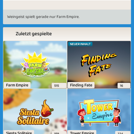
Weingeist spielt gerade nur Farm Empire.
Zuletzt gespielte
NEUER INHALT
Farm Empire
Finding Fate
515
16
Siesta Solitaire
Tower Empire
159
224