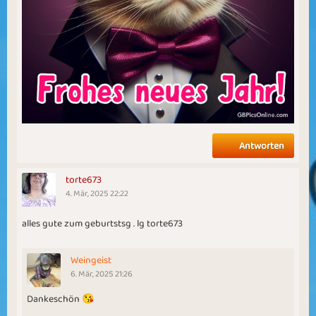
Antworten
torte673
4. Mär, 2025 22:22
alles gute zum geburtstsg . lg torte673
Weingeist
6. Mär, 2025 21:26
Dankeschön 😘