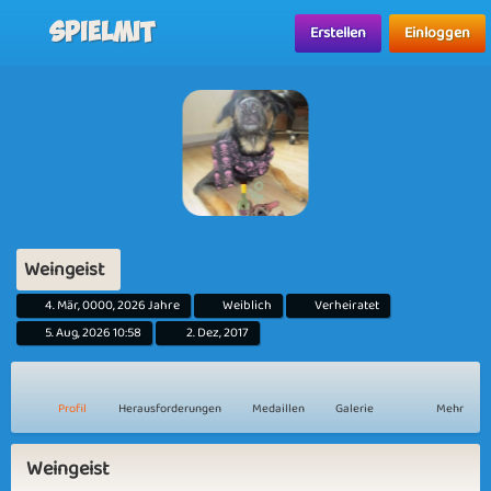
Spielmit
Erstellen
Einloggen
Weingeist
4. Mär, 0000, 2026 Jahre
Weiblich
Verheiratet
5. Aug, 2026 10:58
2. Dez, 2017
Profil
Herausforderungen
Medaillen
Galerie
Mehr
Weingeist