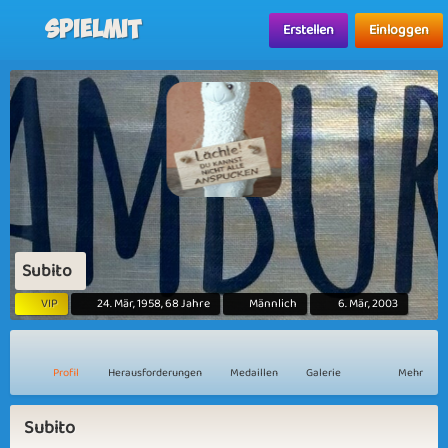
Spielmit
Erstellen
Einloggen
Subito
VIP
24. Mär, 1958, 68 Jahre
Männlich
6. Mär, 2003
Profil
Herausforderungen
Medaillen
Galerie
Mehr
Subito