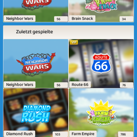
Neighbor Wars
Brain Snack
56
34
Zuletzt gespielte
VIP
Neighbor Wars
Route 66
56
76
Diamond Rush
Farm Empire
103
786