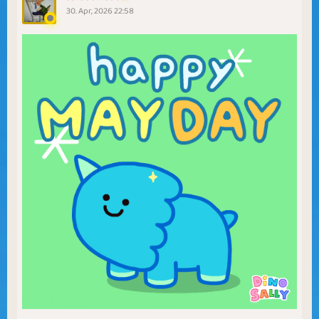
30. Apr, 2026 22:58