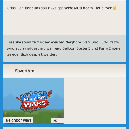
Grias Eich, lasst uns spuin & a gscheide Musi hearn - let`s rock🤘
.
Tesafilm spielt zurzeit am meisten Neighbor Wars und Ludo. Yatzy
wird auch viel gespielt, während Balloon Buster 3 und Farm Empire
gelegentlich gespielt werden.
Favoriten
Neighbor Wars
25