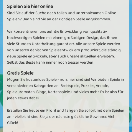
Spielen Sie hier online
Sind Sie auf der Suche nach tollen und unterhaltsamen Online-
Spielen? Dann sind Sie an der richtigen Stelle angekommen.
Wir konzentrieren uns auf die Entwicklung von qualitativ
hochwertigen Spielen mit einem großartigen Design, das Ihnen
viele Stunden Unterhaltung garantiert. Alle unsere Spiele werden
von unseren dänischen Spieleentwicklern produziert, die ständig
neue Spiele entwickeln, aber auch unsere aktuellen erweitern.
Selbst das Beste kann immer noch besser werden!
Gratis Spiele
Mögen Sie kostenlose Spiele - nun, hier sind sie! Wir bieten Spiele in
verschiedenen Kategorien an: Brettspiele, Puzzles, Arcade,
Spielautomaten, Bingo, Kartenspiele, und vieles mehr. Es ist also für
jeden etwas dabei.
Erstellen Sie heute ein Profil und fangen Sie sofort mit dem Spielen
an - vielleicht sind Sie ja der nächste glückliche Gewinner. Viel
Glück!