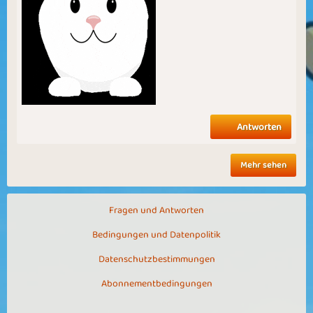
Antworten
Mehr sehen
Fragen und Antworten
Bedingungen und Datenpolitik
Datenschutzbestimmungen
Abonnementbedingungen