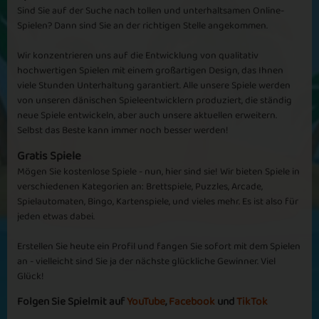
Sind Sie auf der Suche nach tollen und unterhaltsamen Online-
Spielen? Dann sind Sie an der richtigen Stelle angekommen.
Wir konzentrieren uns auf die Entwicklung von qualitativ
Golden Days
Winter Tiles
hochwertigen Spielen mit einem großartigen Design, das Ihnen
viele Stunden Unterhaltung garantiert. Alle unsere Spiele werden
von unseren dänischen Spieleentwicklern produziert, die ständig
neue Spiele entwickeln, aber auch unsere aktuellen erweitern.
Selbst das Beste kann immer noch besser werden!
Gratis Spiele
Elimination
Mögen Sie kostenlose Spiele - nun, hier sind sie! Wir bieten Spiele in
Remove 2 Win
Process
verschiedenen Kategorien an: Brettspiele, Puzzles, Arcade,
Spielautomaten, Bingo, Kartenspiele, und vieles mehr. Es ist also für
jeden etwas dabei.
Erstellen Sie heute ein Profil und fangen Sie sofort mit dem Spielen
an - vielleicht sind Sie ja der nächste glückliche Gewinner. Viel
Glück!
Mahjong Gems
Tinkle Winkle
Folgen Sie Spielmit auf
YouTube
,
Facebook
und
TikTok