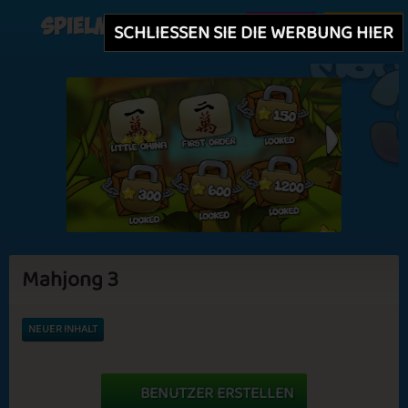
Spielmit
Erstellen
Einloggen
SCHLIESSEN SIE DIE WERBUNG HIER
Mahjong 3
NEUER INHALT
BENUTZER ERSTELLEN