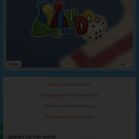
ChrissyW666
Spiel ich total gerne
Spiel ich total gerne, entspannt mich
Golden Days
Jong Pair
Tiffany
Mahjong 3
Mehr sehen
Ludo
90
Plenty of Gold
Autumn Tiles
Fragen und Antworten
Bedingungen und Datenpolitik
Datenschutzbestimmungen
Abonnementbedingungen
Indian Summer
Precious
Spielen Sie hier online