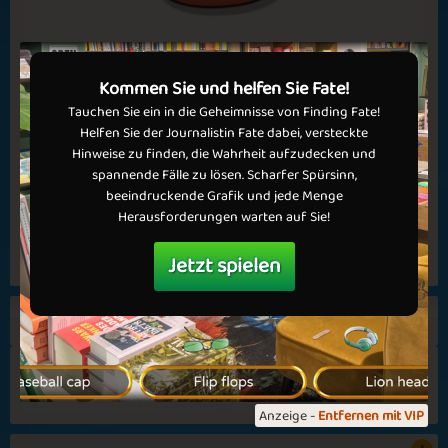
✅ Vorteile in Spielen
✅ Keine Werbung
Matching Symbols
Christmas Time
Neue Bücher in Mahjong 3
💝 Jetzt VIP werden!
1. Jun, 2026
Kommen Sie und helfen Sie Fate!
Wir haben gerade drei neue Bücher in Mahjong 3
Tauchen Sie ein in die Geheimnisse von Finding Fate!
veröffentlicht. Ein Buch in jedem Schwierigkeitsgrad, damit
Helfen Sie der Journalistin Fate dabei, versteckte
jeder mitmachen kann. Schaffen Sie es alle Level mit 3 Sternen
Hinweise zu finden, die Wahrheit aufzudecken und
abzuschließen? Viel Spaß mit Mahjong 3!
spannende Fälle zu lösen. Scharfer Spürsinn,
Autumn Delight
Summer Vibes
beeindruckende Grafik und jede Menge
Mehr lesen
Herausforderungen warten auf Sie!
Jetzt spielen
Alle einsehen
Goodbye April
First Month
416
4.3
Anzeige -
Entfernen mit VIP