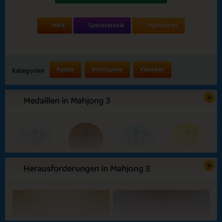
Hilfe
Spielstatistik
Highscores
Puzzle
Brettspiele
Klassiker
Kategorien
Medaillen in Mahjong 3
Herausforderungen in Mahjong 3
Basic
Expert
Dragon
Great
Master
Emperor