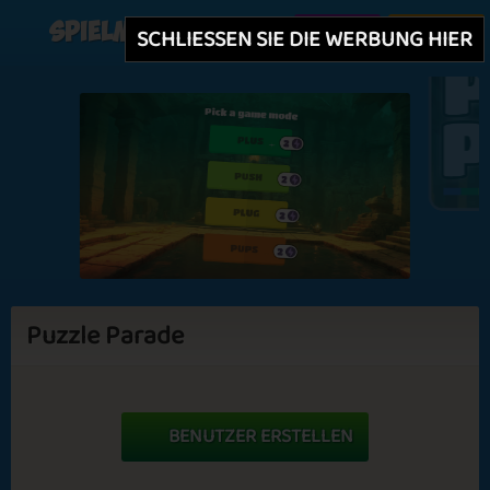
Spielmit
Erstellen
Einloggen
SCHLIESSEN SIE DIE WERBUNG HIER
Puzzle Parade
BENUTZER ERSTELLEN