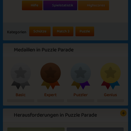
Hilfe
Spielstatistik
Highscores
Schütze
Match 3
Puzzle
Kategorien
Medaillen in Puzzle Parade
Basic
Expert
Puzzler
Genius
Herausforderungen in Puzzle Parade