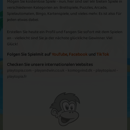
Mögen Sie kostenlose Spiele - nun, hier sind sie! Wir bieten Spiele in
verschiedenen Kategorien an: Brettspiele, Puzzles, Arcade,
Spielautomaten, Bingo, Kartenspiele, und vieles mehr. Es ist also für
jeden etwas dabei.
Erstellen Sie heute ein Profil und fangen Sie sofort mit dem Spielen
an - vielleicht sind Sie ja der nächste glückliche Gewinner. Viel
Glück!
Folgen Sie Spielmit auf
YouTube
,
Facebook
und
TikTok
Checken Sie unsere internationalen Websites
playtopia.com
-
playandwin.co.uk
-
komogvind.dk
-
playtopia.nl
-
playtopia.fr