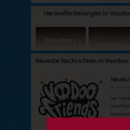
Herausforderungen in Voodo
Basic
Expert
Strawberry
May Flower
Cake
Neueste Nachrichten in Voodoo 
Neues 
Winter Holiday
In The Moo
31. Jul, 20
Wir habe
Sapphire
Emerald
veröffen
einzusam
Bestes. 
Snow Flake
Festival Seas