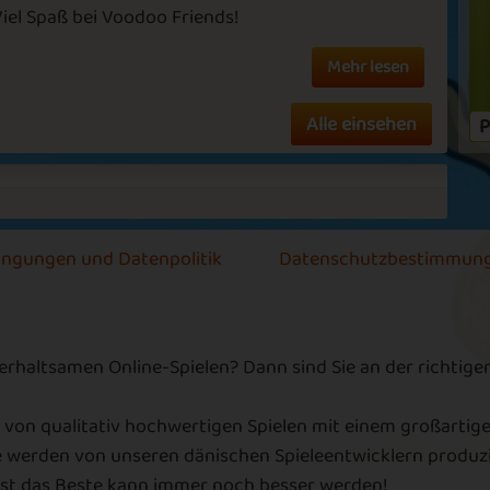
Viel Spaß bei Voodoo Friends!
Mehr lesen
s
Needy Friends
November Rain
Alle einsehen
P
oo
Scary Bacon
Best Friends
ingungen und Datenpolitik
Datenschutzbestimmun
terhaltsamen Online-Spielen? Dann sind Sie an der richtig
s
White Voodoo
Black Voodoo
 von qualitativ hochwertigen Spielen mit einem großartige
e werden von unseren dänischen Spieleentwicklern produzie
lbst das Beste kann immer noch besser werden!