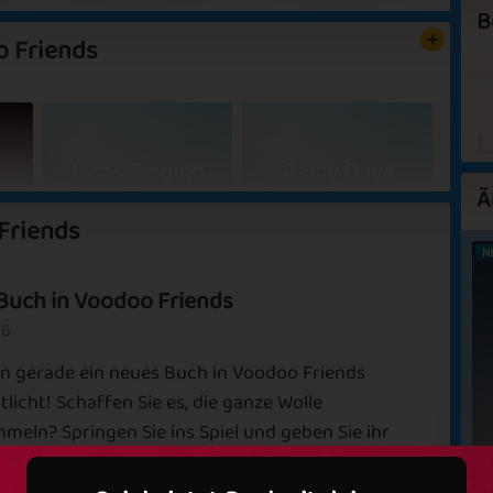
B
o Friends
Yarn Master
Yarnzilla
L
Birds Singing
Rainy Days
G
Ä
Es
Friends
s
N
G
Buch in Voodoo Friends
u
Independence
d
Aquamarine
G
26
Day
n gerade ein neues Buch in Voodoo Friends
Ruby
Diamond
S
✅ Vorteile in Spielen
tlicht! Schaffen Sie es, die ganze Wolle
meln? Springen Sie ins Spiel und geben Sie ihr
S
✅ Keine Werbung
Viel Spaß bei Voodoo Friends!
S
on
Fool in Love
Scary House
💝 Jetzt VIP werden!