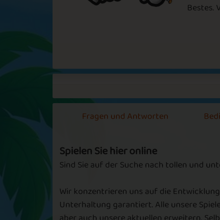
Bestes. 
Lasting
Rich Friend
Friendship
Scary Stuff
Holiday Vood
Fragen und Antworten
Bed
Spielen Sie hier online
Sind Sie auf der Suche nach tollen und un
Friends Forever
Magic Friend
Wir konzentrieren uns auf die Entwicklung
Unterhaltung garantiert. Alle unsere Spiel
aber auch unsere aktuellen erweitern. Se