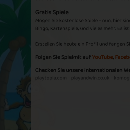
Gratis Spiele
Voodoo Money
Voodoo 12
Mögen Sie kostenlose Spiele - nun, hier sin
Bingo, Kartenspiele, und vieles mehr. Es ist
Erstellen Sie heute ein Profil und fangen Si
Friend with 
Voodoo Stars
Folgen Sie Spielmit auf
YouTube
,
Faceb
Voodoo
Checken Sie unsere internationalen W
playtopia.com
-
playandwin.co.uk
-
komogv
Levels of
Beta Stars
Voodoo