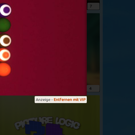
emminge :) bräuchte nur noch ein paar
inding Fate
7
reunde für die FreundesBahnen LG
elanie74
uper Spiel
m Anfang noch leicht aber nachher muss
an gut nachdenken und grübeln. Es macht
uf jedenfall ziemlich Spass
Mehr sehen
uzzle Parade
4
Anzeige -
Entfernen mit VIP