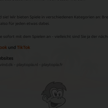
V for Voodoo
Bacon Time
d sie! Wir bieten Spiele in verschiedenen Kategorien an: Br
 also für jeden etwas dabei.
e sofort mit dem Spielen an - vielleicht sind Sie ja der näc
a
Voodoo
Voodoo Hunt
ook
und
TikTok
Springtime
ebsites
ind.dk
-
playtopia.nl
-
playtopia.fr
Friend of
Collecting stars
Friends