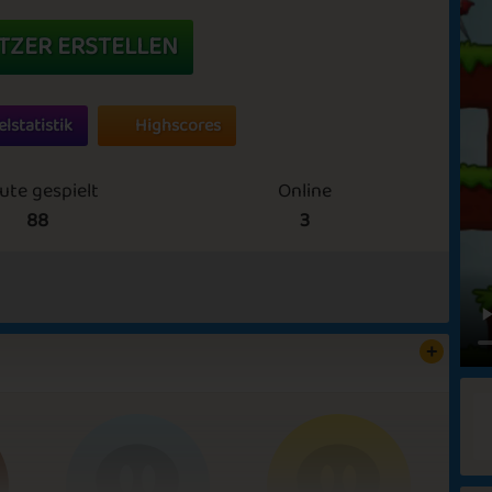
TZER ERSTELLEN
elstatistik
Highscores
ute gespielt
Online
88
3