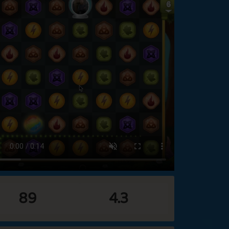
89
4.3