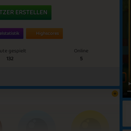
TZER ERSTELLEN
elstatistik
Highscores
ute gespielt
Online
132
5