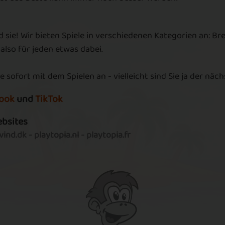
G
D
Column of
Bombs in a Row
;-
d sie! Wir bieten Spiele in verschiedenen Kategorien an: Br
Bombs
P
 also für jeden etwas dabei.
m
e sofort mit dem Spielen an - vielleicht sind Sie ja der näc
N
on
Rainbow Bridge
Chain Reaction
ook
und
TikTok
M
ebsites
D
ind.dk
-
playtopia.nl
-
playtopia.fr
u
H
Matching
l
Getting Rich
Tokens
E
I