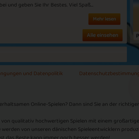
bei und geben Sie Ihr Bestes. Viel Spaß...
M
Mehr lesen
A
bs
Matching Point
Falling Down
Alle einsehen
P
T
A
da
A
ch
Blasting Colours
Cashing In
ingungen und Datenpolitik
Datenschutzbestimmun
T
T
E
terhaltsamen Online-Spielen? Dann sind Sie an der richtig
Over the
m
es
Wonder World 2
Rainbow
m
 von qualitativ hochwertigen Spielen mit einem großartige
e werden von unseren dänischen Spieleentwicklern produzie
lbst das Beste kann immer noch besser werden!