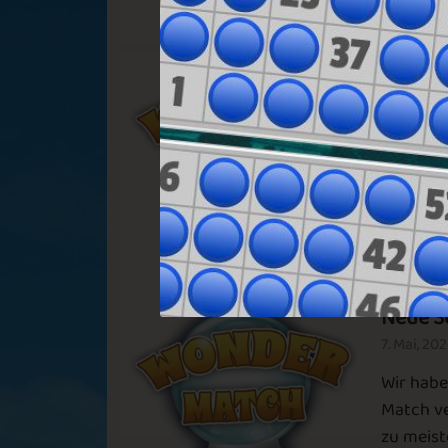
Neue S
4. Jun, 20
Late Bloom
SummerHea
Wir habe
Match ve
zu meist
jetzt vor
On the Road
Brown Leave
Neue S
7. Mai, 20
New Year's
Wir habe
Snow on the Hill
Match ve
Resolution
zu meist