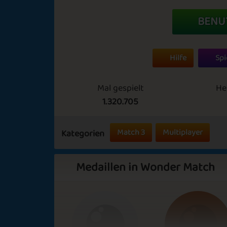
BENU
Hilfe
Spi
Mal gespielt
He
1.320.705
Match 3
Multiplayer
Kategorien
Medaillen in Wonder Match