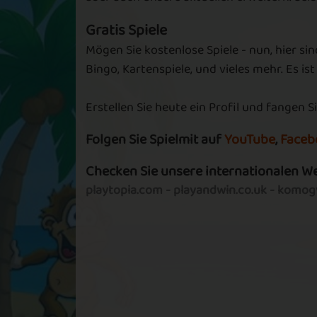
Matching
Gratis Spiele
Having a Blast
Mögen Sie kostenlose Spiele - nun, hier sin
Colours
Bingo, Kartenspiele, und vieles mehr. Es ist
Erstellen Sie heute ein Profil und fangen Si
Raining Bombs
Row Explosi
Folgen Sie Spielmit auf
YouTube
,
Faceb
Checken Sie unsere internationalen W
playtopia.com
-
playandwin.co.uk
-
komogv
Get in Line
Great Blast