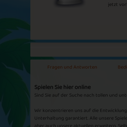
jetzt vor
Match Up
Blasting Bom
Wondering Why
New Year Mat
Fragen und Antworten
Bed
Spielen Sie hier online
Sind Sie auf der Suche nach tollen und un
June Jam
Changing Lin
Wir konzentrieren uns auf die Entwicklung
Unterhaltung garantiert. Alle unsere Spiel
aber auch unsere aktuellen erweitern. Se