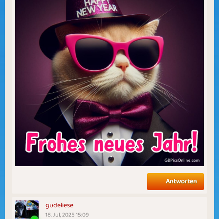
Antworten
gudeliese
18. Jul, 2025 15:09