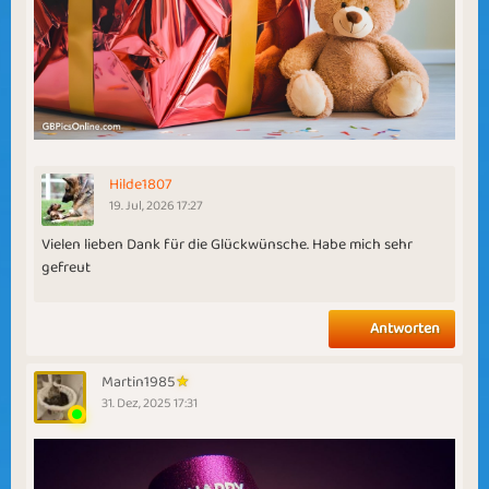
Hilde1807
19. Jul, 2026 17:27
Vielen lieben Dank für die Glückwünsche. Habe mich sehr
gefreut
Antworten
Martin1985
31. Dez, 2025 17:31