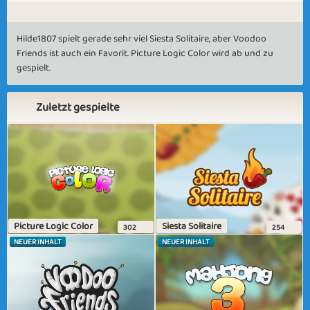
Hilde1807 spielt gerade sehr viel Siesta Solitaire, aber Voodoo
Friends ist auch ein Favorit. Picture Logic Color wird ab und zu
gespielt.
Zuletzt gespielte
Picture Logic Color
Siesta Solitaire
302
254
NEUER INHALT
NEUER INHALT