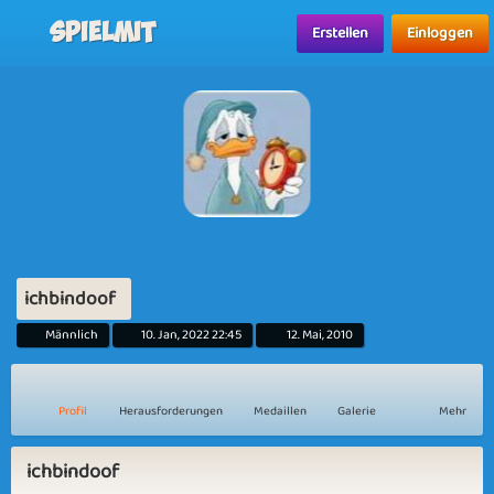
Spielmit
Erstellen
Einloggen
ichbindoof
Männlich
10. Jan, 2022 22:45
12. Mai, 2010
Profil
Herausforderungen
Medaillen
Galerie
Mehr
ichbindoof