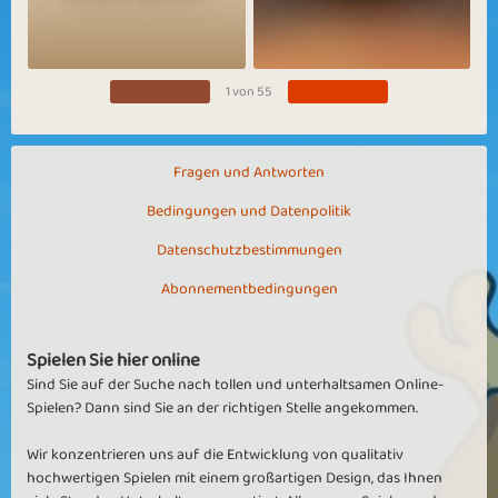
1 von 55
Fragen und Antworten
Bedingungen und Datenpolitik
Datenschutzbestimmungen
Abonnementbedingungen
Spielen Sie hier online
Sind Sie auf der Suche nach tollen und unterhaltsamen Online-
Spielen? Dann sind Sie an der richtigen Stelle angekommen.
Wir konzentrieren uns auf die Entwicklung von qualitativ
hochwertigen Spielen mit einem großartigen Design, das Ihnen