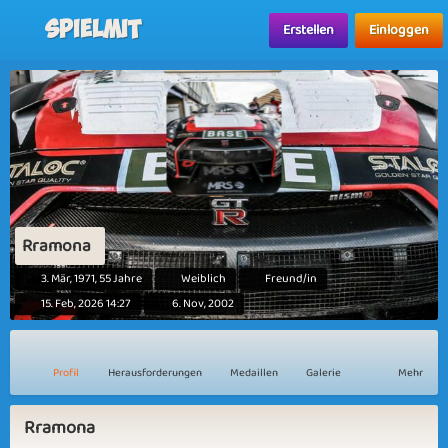
Spielmit
Erstellen
Einloggen
Rramona
3. Mär, 1971, 55 Jahre
Weiblich
Freund/in
15. Feb, 2026 14:27
6. Nov, 2002
Profil
Herausforderungen
Medaillen
Galerie
Mehr
Rramona