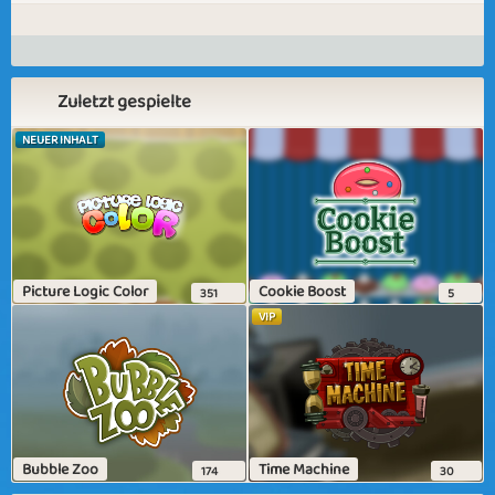
Zuletzt gespielte
NEUER INHALT
Picture Logic Color
Cookie Boost
351
5
VIP
Bubble Zoo
Time Machine
174
30