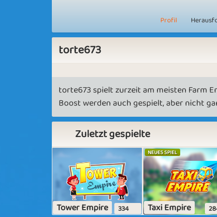
Profil
Herausf
torte673
torte673 spielt zurzeit am meisten Farm 
Boost werden auch gespielt, aber nicht gan
Zuletzt gespielte
NEUES SPIEL
Tower Empire
Taxi Empire
334
28