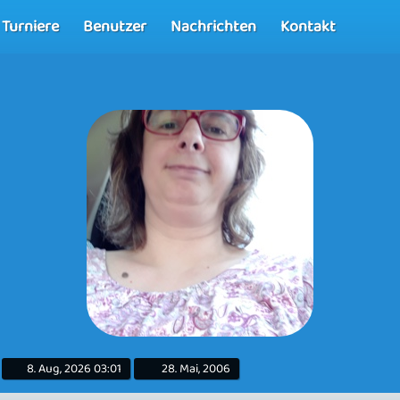
Turniere
Benutzer
Nachrichten
Kontakt
8. Aug, 2026 03:01
28. Mai, 2006