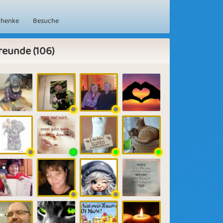
chenke
Besuche
reunde (106)