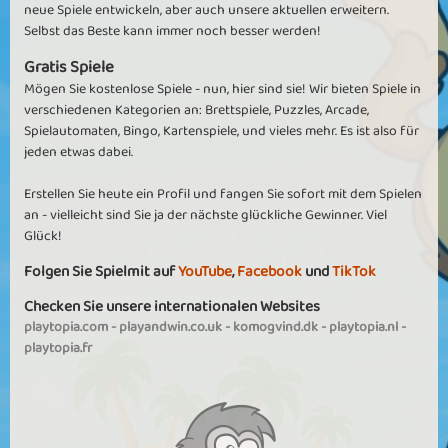
neue Spiele entwickeln, aber auch unsere aktuellen erweitern.
Selbst das Beste kann immer noch besser werden!
Gratis Spiele
Mögen Sie kostenlose Spiele - nun, hier sind sie! Wir bieten Spiele in
verschiedenen Kategorien an: Brettspiele, Puzzles, Arcade,
Spielautomaten, Bingo, Kartenspiele, und vieles mehr. Es ist also für
jeden etwas dabei.
Erstellen Sie heute ein Profil und fangen Sie sofort mit dem Spielen
an - vielleicht sind Sie ja der nächste glückliche Gewinner. Viel
Glück!
Folgen Sie Spielmit auf
YouTube
,
Facebook
und
TikTok
Checken Sie unsere internationalen Websites
playtopia.com
-
playandwin.co.uk
-
komogvind.dk
-
playtopia.nl
-
playtopia.fr