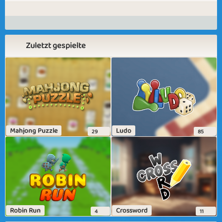
Zuletzt gespielte
Mahjong Puzzle
Ludo
29
85
Robin Run
Crossword
4
11