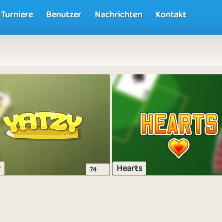
Turniere
Benutzer
Nachrichten
Kontakt
y
Hearts
74