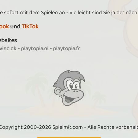
e sofort mit dem Spielen an - vielleicht sind Sie ja der näc
ook
und
TikTok
ebsites
ind.dk
-
playtopia.nl
-
playtopia.fr
Copyright 2000-2026 Spielmit.com - Alle Rechte vorbehal