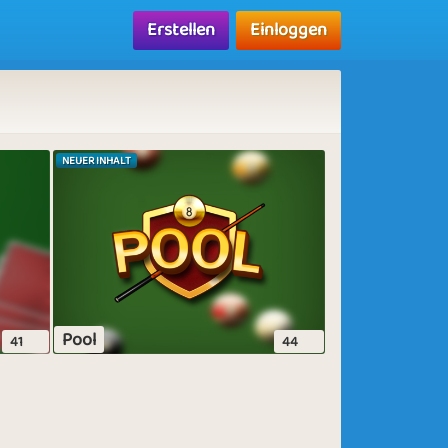
Erstellen
Einloggen
NEUER INHALT
Pool
41
44