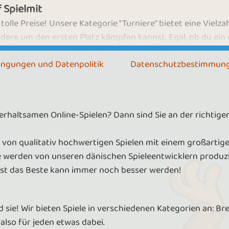
 Spielmit
tolle Preise! Unsere Kategorie "Turniere" bietet eine Viel
ere um den ersten Platz kämpfen kannst. Egal, ob du ein e
 unsere Turniere geben dir die Chance, dich von anderen 
ingungen und Datenpolitik
Datenschutzbestimmun
den Turnieren teilzunehmen - melden Sie sich noch heute 
terhaltsamen Online-Spielen? Dann sind Sie an der richtig
 von qualitativ hochwertigen Spielen mit einem großartige
e werden von unseren dänischen Spieleentwicklern produzie
lbst das Beste kann immer noch besser werden!
d sie! Wir bieten Spiele in verschiedenen Kategorien an: Br
 also für jeden etwas dabei.