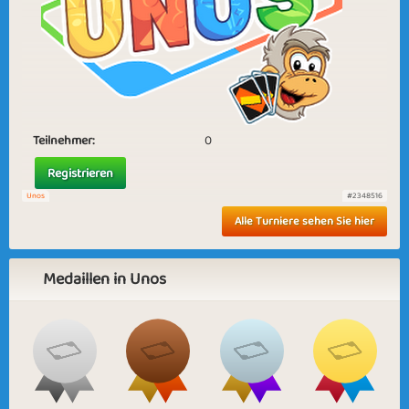
Teilnehmer:
0
Registrieren
Unos
#2348516
Alle Turniere sehen Sie hier
Medaillen in Unos