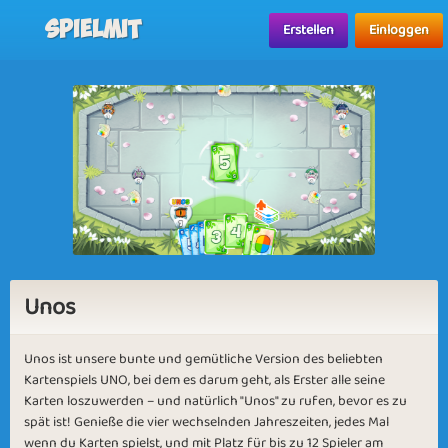
Spielmit
Erstellen
Einloggen
Unos
Unos ist unsere bunte und gemütliche Version des beliebten
Kartenspiels UNO, bei dem es darum geht, als Erster alle seine
Karten loszuwerden – und natürlich "Unos" zu rufen, bevor es zu
spät ist! Genieße die vier wechselnden Jahreszeiten, jedes Mal
wenn du Karten spielst, und mit Platz für bis zu 12 Spieler am