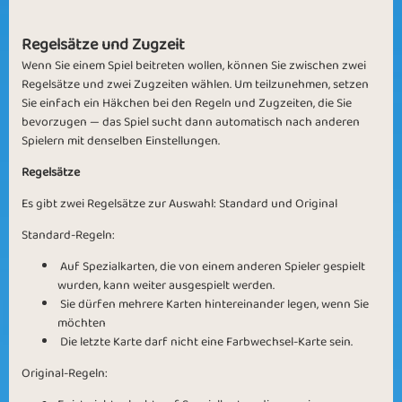
Regelsätze und Zugzeit
Wenn Sie einem Spiel beitreten wollen, können Sie zwischen zwei
Regelsätze und zwei Zugzeiten wählen. Um teilzunehmen, setzen
Sie einfach ein Häkchen bei den Regeln und Zugzeiten, die Sie
bevorzugen — das Spiel sucht dann automatisch nach anderen
Spielern mit denselben Einstellungen.
Regelsätze
Es gibt zwei Regelsätze zur Auswahl: Standard und Original
Standard-Regeln:
Auf Spezialkarten, die von einem anderen Spieler gespielt
wurden, kann weiter ausgespielt werden.
Sie dürfen mehrere Karten hintereinander legen, wenn Sie
möchten
Die letzte Karte darf nicht eine Farbwechsel-Karte sein.
Original-Regeln: