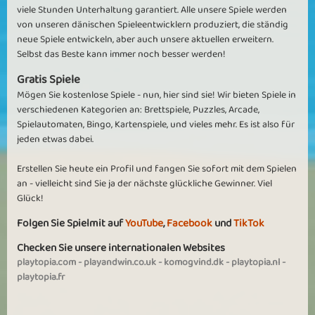
viele Stunden Unterhaltung garantiert. Alle unsere Spiele werden
von unseren dänischen Spieleentwicklern produziert, die ständig
neue Spiele entwickeln, aber auch unsere aktuellen erweitern.
Selbst das Beste kann immer noch besser werden!
Gratis Spiele
Mögen Sie kostenlose Spiele - nun, hier sind sie! Wir bieten Spiele in
verschiedenen Kategorien an: Brettspiele, Puzzles, Arcade,
Spielautomaten, Bingo, Kartenspiele, und vieles mehr. Es ist also für
jeden etwas dabei.
Erstellen Sie heute ein Profil und fangen Sie sofort mit dem Spielen
an - vielleicht sind Sie ja der nächste glückliche Gewinner. Viel
Glück!
Folgen Sie Spielmit auf
YouTube
,
Facebook
und
TikTok
Checken Sie unsere internationalen Websites
playtopia.com
-
playandwin.co.uk
-
komogvind.dk
-
playtopia.nl
-
playtopia.fr