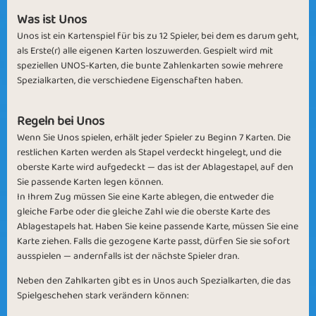
Was ist Unos
Unos ist ein Kartenspiel für bis zu 12 Spieler, bei dem es darum geht,
als Erste(r) alle eigenen Karten loszuwerden. Gespielt wird mit
Unos is here
speziellen UNOS-Karten, die bunte Zahlenkarten sowie mehrere
Spezialkarten, die verschiedene Eigenschaften haben.
Regeln bei Unos
Wenn Sie Unos spielen, erhält jeder Spieler zu Beginn 7 Karten. Die
restlichen Karten werden als Stapel verdeckt hingelegt, und die
oberste Karte wird aufgedeckt — das ist der Ablagestapel, auf den
Sie passende Karten legen können.
In Ihrem Zug müssen Sie eine Karte ablegen, die entweder die
gleiche Farbe oder die gleiche Zahl wie die oberste Karte des
Ablagestapels hat. Haben Sie keine passende Karte, müssen Sie eine
Karte ziehen. Falls die gezogene Karte passt, dürfen Sie sie sofort
ausspielen — andernfalls ist der nächste Spieler dran.
Neben den Zahlkarten gibt es in Unos auch Spezialkarten, die das
Spielgeschehen stark verändern können: