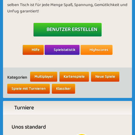
selben Tisch ist für jede Menge Spaß, Spannung, Gemütlichkeit und
Unfug garantiert!
BENUTZER ERSTELLEN
Hilfe
Spielstatistik
Highscores
Multiplayer
Kartenspiele
Neue Spiele
Kategorien
Spiele mit Turnieren
Klassiker
Turniere
Unos standard