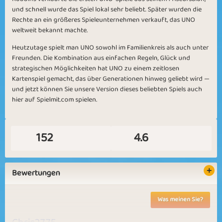
und schnell wurde das Spiel lokal sehr beliebt. Später wurden die
Rechte an ein größeres Spieleunternehmen verkauft, das UNO
weltweit bekannt machte.
Heutzutage spielt man UNO sowohl im Familienkreis als auch unter
Freunden. Die Kombination aus einfachen Regeln, Glück und
strategischen Möglichkeiten hat UNO zu einem zeitlosen
Kartenspiel gemacht, das über Generationen hinweg geliebt wird —
und jetzt können Sie unsere Version dieses beliebten Spiels auch
hier auf Spielmit.com spielen.
152
4.6
Bewertungen
Was meinen Sie?