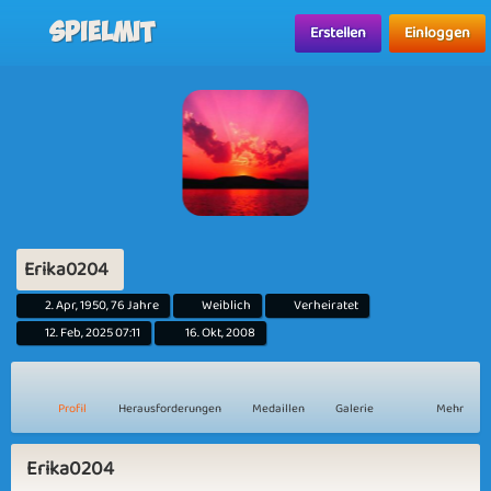
Spielmit
Erstellen
Einloggen
Erika0204
2. Apr, 1950, 76 Jahre
Weiblich
Verheiratet
12. Feb, 2025 07:11
16. Okt, 2008
Profil
Herausforderungen
Medaillen
Galerie
Mehr
Erika0204