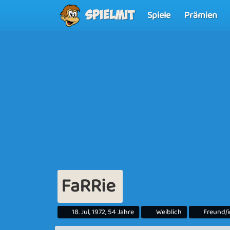
Spiele
Prämien
Spielmit
FaRRie
18. Jul, 1972, 54 Jahre
Weiblich
Freund/i