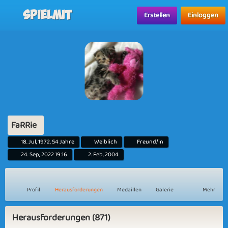
Spielmit
Erstellen
Einloggen
FaRRie
18. Jul, 1972, 54 Jahre
Weiblich
Freund/in
24. Sep, 2022 19:16
2. Feb, 2004
Profil
Herausforderungen
Medaillen
Galerie
Mehr
Herausforderungen (871)