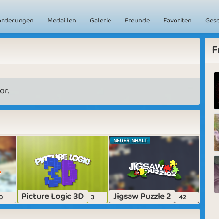
orderungen
Medaillen
Galerie
Freunde
Favoriten
Ges
F
or.
NEUER INHALT
Picture Logic 3D
Jigsaw Puzzle 2
0
3
42