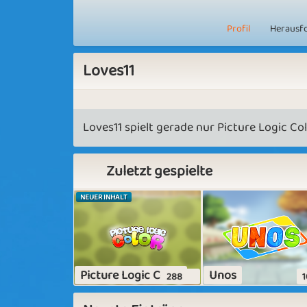
Profil
Herausf
Loves11
Loves11 spielt gerade nur Picture Logic Col
Zuletzt gespielte
NEUER INHALT
Picture Logic Color
Unos
288
1