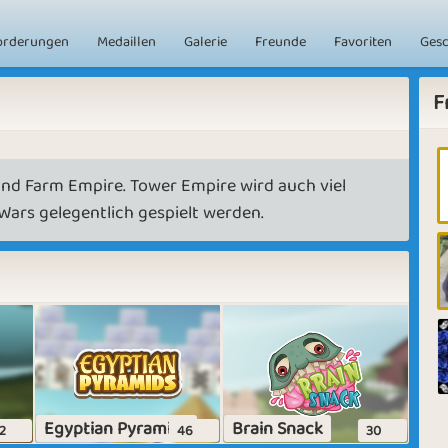
orderungen
Medaillen
Galerie
Freunde
Favoriten
Ges
F
und Farm Empire. Tower Empire wird auch viel
Wars gelegentlich gespielt werden.
Egyptian Pyramids
Brain Snack
2
46
30