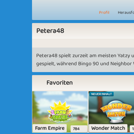
Profil
Herausf
Petera48
Petera48 spielt zurzeit am meisten Yatzy 
gespielt, während Bingo 90 und Neighbor 
Favoriten
NEUER INHALT
Farm Empire
Wonder Match
784
1