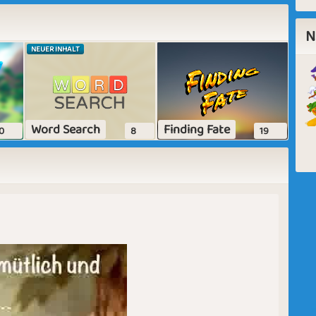
N
NEUER INHALT
Word Search
Finding Fate
0
8
19